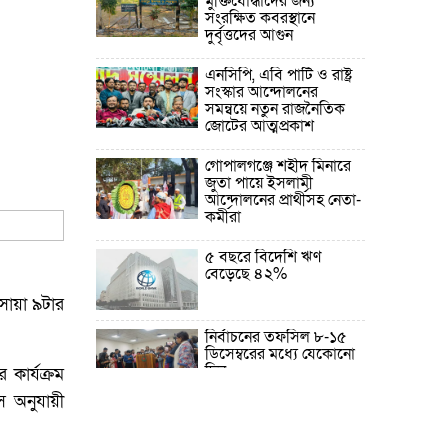
মুক্তিযোদ্ধাদের জন্য
সংরক্ষিত কবরস্থানে
দুর্বৃত্তদের আগুন
এনসিপি, এবি পার্টি ও রাষ্ট্র
সংস্কার আন্দোলনের
সমন্বয়ে নতুন রাজনৈতিক
জোটের আত্মপ্রকাশ
গোপালগঞ্জে শহীদ মিনারে
জুতা পায়ে ইসলামী
আন্দোলনের প্রার্থীসহ নেতা-
কর্মীরা
৫ বছরে বিদেশি ঋণ
বেড়েছে ৪২%
সোয়া ৯টার
নির্বাচনের তফসিল ৮-১৫
ডিসেম্বরের মধ্যে যেকোনো
দিন
কার্যক্রম
ে অনুযায়ী
ফেব্রুয়ারির প্রথমার্ধে জাতীয়
নির্বাচন ও গণভোট