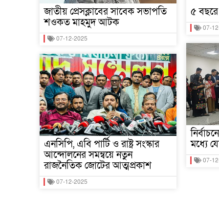
জাতীয় প্রেসক্লাবের সাবেক সভাপতি
৫ বছরে
শওকত মাহমুদ আটক
07-12
07-12-2025
নির্বাচ
এনসিপি, এবি পার্টি ও রাষ্ট্র সংস্কার
মধ্যে 
আন্দোলনের সমন্বয়ে নতুন
07-12
রাজনৈতিক জোটের আত্মপ্রকাশ
07-12-2025