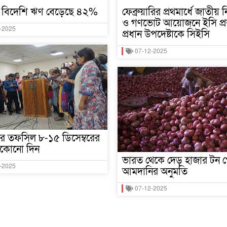
 বিদেশি ঋণ বেড়েছে ৪২%
ফেব্রুয়ারির প্রথমার্ধে জাতীয় ন
ও গণভোট আয়োজনে ইসি প্রস্
-2025
প্রধান উপদেষ্টাকে সিইসি
07-12-2025
নের তফসিল ৮-১৫ ডিসেম্বরের
যেকোনো দিন
ভারত থেকে দেড় হাজার টন প
-2025
আমদানির অনুমতি
07-12-2025