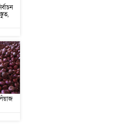
ির্বাচন
তুত,
েঁয়াজ