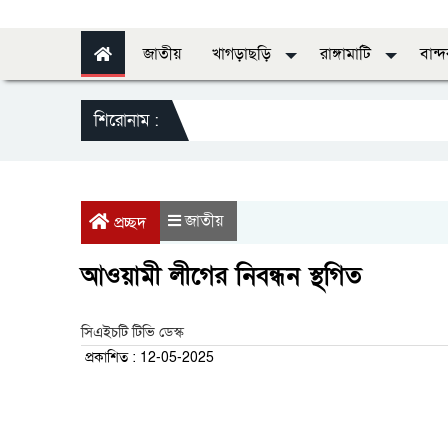
জাতীয়
খাগড়াছড়ি
রাঙ্গামাটি
বান্
শিরোনাম :
স্ব
জাতীয়
প্রচ্ছদ
আওয়ামী লীগের নিবন্ধন স্থগিত
সিএইচটি টিভি ডেস্ক
প্রকাশিত : 12-05-2025