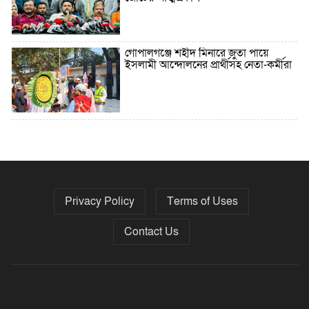
গোপালগঞ্জে শহীদ মিনারে জুতা পায়ে
ইসলামী আন্দোলনের প্রার্থীসহ নেতা-কর্মীরা
৫ বছরে বিদেশি ঋণ বেড়েছে ৪২%
Privacy Policy
Terms of Uses
নির্বাচনের তফসিল ৮-১৫ ডিসেম্বরের মধ্যে
যেকোনো দিন
Contact Us
ফেব্রুয়ারির প্রথমার্ধে জাতীয় নির্বাচন ও
গণভোট আয়োজনে ইসি প্রস্তুত, প্রধান