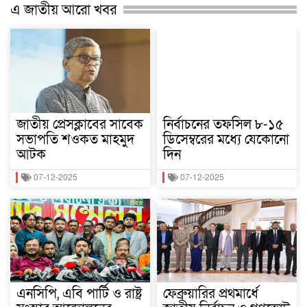
এ জাতীয় আরো খবর
জাতীয় প্রেসক্লাবের সাবেক
নির্বাচনের তফসিল ৮-১৫
সভাপতি শওকত মাহমুদ
ডিসেম্বরের মধ্যে যেকোনো
আটক
দিন
07-12-2025
07-12-2025
এনসিপি, এবি পার্টি ও রাষ্ট্র
ফেব্রুয়ারির প্রথমার্ধে