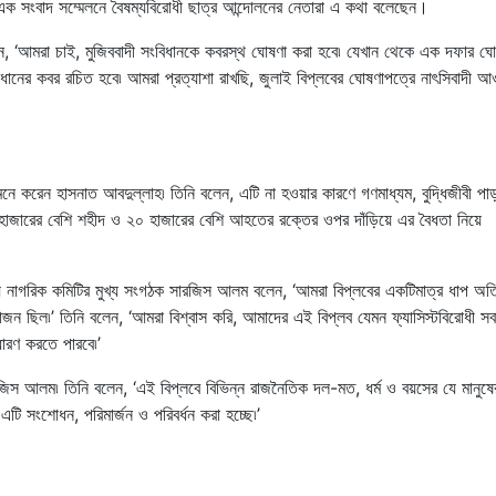
ে এক সংবাদ সম্মেলনে বৈষম্যবিরোধী ছাত্র আন্দোলনের নেতারা এ কথা বলেছেন।
েন, ‘আমরা চাই, মুজিববাদী সংবিধানকে কবরস্থ ঘোষণা করা হবে৷ যেখান থেকে এক দফার ঘো
ধানের কবর রচিত হবে৷ আমরা প্রত্যাশা রাখছি, জুলাই বিপ্লবের ঘোষণাপত্রে নাৎসিবাদী আ
ে করেন হাসনাত আবদুল্লাহ৷ তিনি বলেন, এটি না হওয়ার কারণে গণমাধ্যম, বুদ্ধিজীবী পাড
দুই হাজারের বেশি শহীদ ও ২০ হাজারের বেশি আহতের রক্তের ওপর দাঁড়িয়ে এর বৈধতা নিয়ে
ীয় নাগরিক কমিটির মুখ্য সংগঠক সারজিস আলম বলেন, ‘আমরা বিপ্লবের একটিমাত্র ধাপ অত
ন ছিল৷’ তিনি বলেন, ‘আমরা বিশ্বাস করি, আমাদের এই বিপ্লব যেমন ফ্যাসিস্টবিরোধী স
ারণ করতে পারবে৷’
িস আলম৷ তিনি বলেন, ‘এই বিপ্লবে বিভিন্ন রাজনৈতিক দল-মত, ধর্ম ও বয়সের যে মানুষের
টি সংশোধন, পরিমার্জন ও পরিবর্ধন করা হচ্ছে৷’