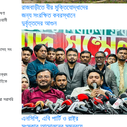
রাজবাড়ীতে বীর মুক্তিযোদ্ধাদের
ষণা
জন্য সংরক্ষিত কবরস্থানে
ওয়ামী
দুর্বৃত্তদের আগুন
়াসহ সব
িক্রম
বাইকে
া সরাসরি
এনসিপি, এবি পার্টি ও রাষ্ট্র
সংস্কার আন্দোলনের সমন্বয়ে