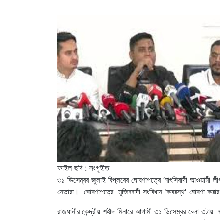
ফাইল ছবি : সংগৃহীত
৩১ ডিসেম্বর জুলাই বিপ্লবের ঘোষণাপত্রে ‘নাৎসিবাদী আওয়ামী ল
নেতারা। ঘোষণাপত্রে মুজিববাদী সংবিধান 'কবরস্থ' ঘোষণা করার দ
রাজধানীর কেন্দ্রীয় শহীদ মিনারে আগামী ৩১ ডিসেম্বর বেলা ৩টা