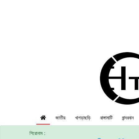
জাতীয়
খাগড়াছড়ি
রাঙ্গামাটি
বান্দরবান
শিরোনাম :