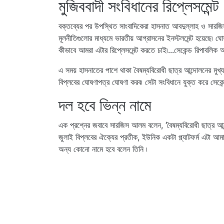
মুজিববাদী সংবিধানের রিপ্লেসমেন্ট
বক্তব্যের পর উপস্থিত সাংবাদিকেরা হাসনাত আবদুল্লাহ ও সারজি
মূলনীতিগুলোর মাধ্যমে ভারতীয় আগ্রাসনের ইনস্টলমেন্ট হয়েছে৷ ঘোষণ
কীভাবে আমরা এটার রিপ্লেসমেন্ট করতে চাই৷...সেকেন্ড রিপাবলিক
এ সময় হাসনাতের পাশে থাকা বৈষম্যবিরোধী ছাত্র আন্দোলনের মুখ
বিপ্লবের ঘোষণাপত্র ঘোষণা করব৷ সেটা সংবিধানে যুক্ত করে সেকেন
দল হবে ভিন্ন নামে
এক প্রশ্নের জবাবে সারজিস আলম বলেন, ‘বৈষম্যবিরোধী ছাত্র আ
জুলাই বিপ্লবের ঐক্যের প্রতীক, ইউনিক একটা প্ল্যাটফর্ম এটা 
অন্য কোনো নামে হবে বলেন তিনি ৷