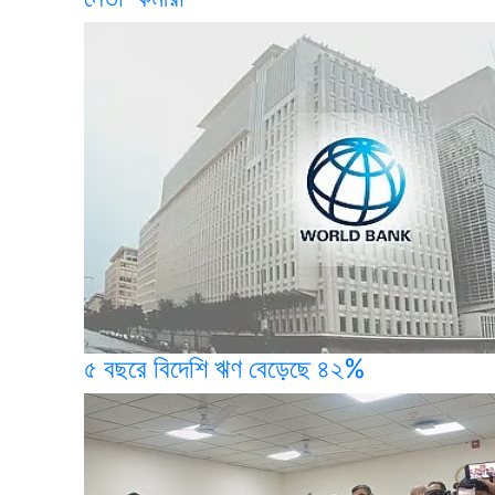
৫ বছরে বিদেশি ঋণ বেড়েছে ৪২%