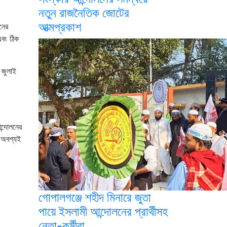
নতুন রাজনৈতিক জোটের
আত্মপ্রকাশ
নের
এবং ঠিক
 জুলাই
ন্দোলনের
ল অবশ্যই
গোপালগঞ্জে শহীদ মিনারে জুতা
পায়ে ইসলামী আন্দোলনের প্রার্থীসহ
নেতা-কর্মীরা