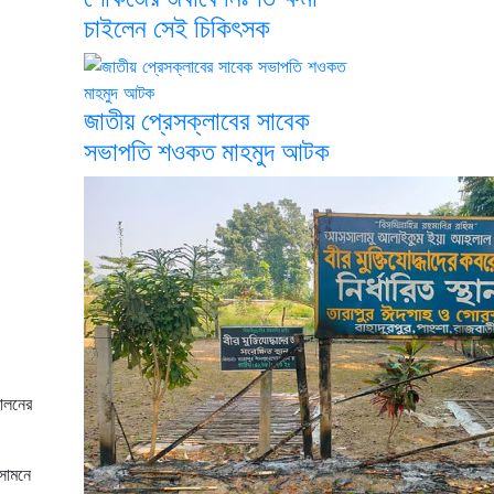
চাইলেন সেই চিকিৎসক
জাতীয় প্রেসক্লাবের সাবেক
সভাপতি শওকত মাহমুদ আটক
দোলনের
সামনে