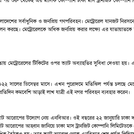
লুর পর শুরু থেকেই এর মালিক কোম্পানি ঢাকা মাস ট্রানজিট কোম্পানি 
েশের সর্বাধুনিক ও জনপ্রিয় গণপরিবহন। মেট্রোরেল যানজট নিরসনে গুর
 পালন করছে। মেট্রোরেলকে অধিক জনপ্রিয় করার লক্ষ্যে এর যাতায়াতকে ব
য় মেট্রোরেলের টিকিটের ওপর ভ্যাট অব্যাহতির সুবিধা দেওয়া হয়
 ২০২২ সালের ডিসেম্বর মাসে। এখন পুরোদমে মতিঝিল পর্যন্ত চলছে মেট্
নে প্রতিদিন কমবেশি আড়াই লাখ যাত্রী এই নগর পরিবহন ব্যবহার করেন।
যাট আরোপের উদ্যোগ নেয় এনবিআর। ওই বছরের ২২ জানুয়ারি ঢাকা দক্
আরোপের আহ্বান জানিয়ে ঢাকা মাস ট্রানজিট কোম্পানি লিমিটেডকে (