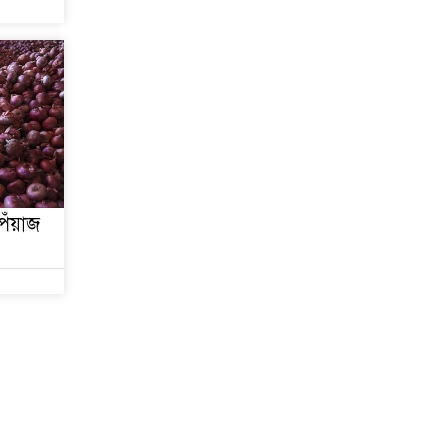
েঁয়াজ