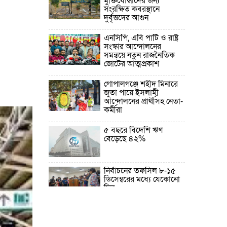
মুক্তিযোদ্ধাদের জন্য
সংরক্ষিত কবরস্থানে
দুর্বৃত্তদের আগুন
এনসিপি, এবি পার্টি ও রাষ্ট্র
সংস্কার আন্দোলনের
সমন্বয়ে নতুন রাজনৈতিক
জোটের আত্মপ্রকাশ
গোপালগঞ্জে শহীদ মিনারে
জুতা পায়ে ইসলামী
আন্দোলনের প্রার্থীসহ নেতা-
কর্মীরা
৫ বছরে বিদেশি ঋণ
বেড়েছে ৪২%
নির্বাচনের তফসিল ৮-১৫
ডিসেম্বরের মধ্যে যেকোনো
দিন
ফেব্রুয়ারির প্রথমার্ধে জাতীয়
নির্বাচন ও গণভোট