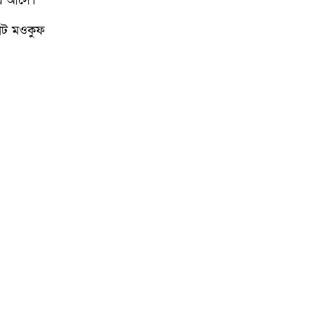
িয়ে আসে।
যাট মওকুফ