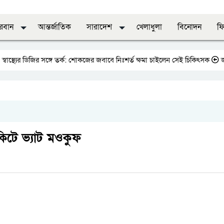
দরবান
আন্তর্জাতিক
সারাদেশ
খেলাধুলা
বিনোদন
ফি
 ডিজির সঙ্গে তর্ক: শোকজের জবাবে নিঃশর্ত ক্ষমা চাইলেন সেই চিকিৎসক
জাতীয় প্রেস
িটে ভ্যাট মওকুফ