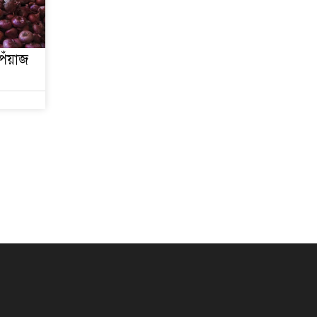
েঁয়াজ