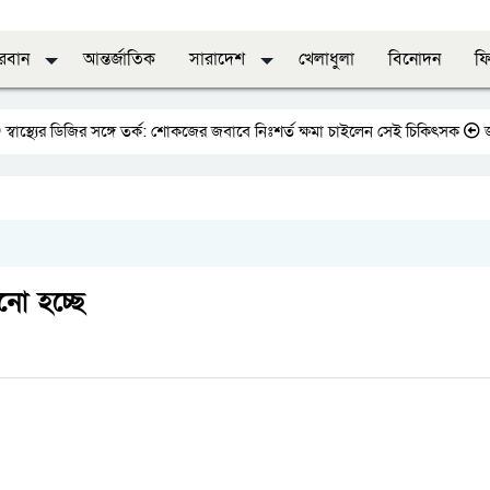
দরবান
আন্তর্জাতিক
সারাদেশ
খেলাধুলা
বিনোদন
ফি
র ডিজির সঙ্গে তর্ক: শোকজের জবাবে নিঃশর্ত ক্ষমা চাইলেন সেই চিকিৎসক
জাতীয় প্র
নো হচ্ছে