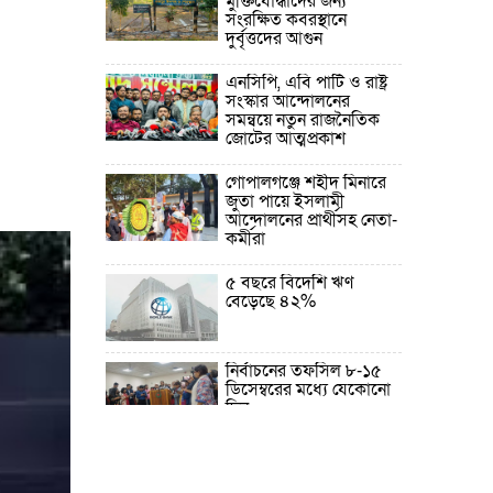
মুক্তিযোদ্ধাদের জন্য
সংরক্ষিত কবরস্থানে
দুর্বৃত্তদের আগুন
এনসিপি, এবি পার্টি ও রাষ্ট্র
সংস্কার আন্দোলনের
সমন্বয়ে নতুন রাজনৈতিক
জোটের আত্মপ্রকাশ
গোপালগঞ্জে শহীদ মিনারে
জুতা পায়ে ইসলামী
আন্দোলনের প্রার্থীসহ নেতা-
কর্মীরা
৫ বছরে বিদেশি ঋণ
বেড়েছে ৪২%
নির্বাচনের তফসিল ৮-১৫
ডিসেম্বরের মধ্যে যেকোনো
দিন
ফেব্রুয়ারির প্রথমার্ধে জাতীয়
নির্বাচন ও গণভোট