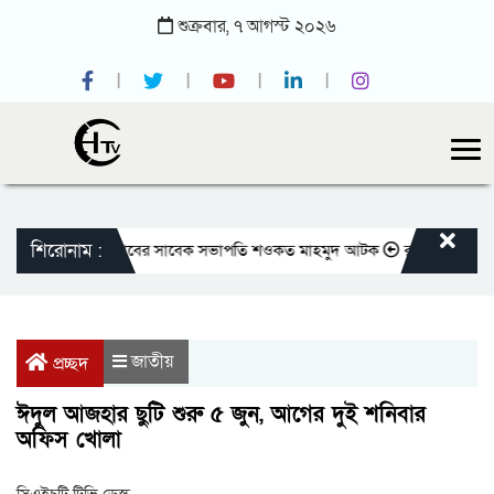
শুক্রবার,
৭
আগস্ট
২০২৬
শিরোনাম :
ক
জাতীয় প্রেসক্লাবের সাবেক সভাপতি শওকত মাহমুদ আটক
রাজবাড়ীতে বীর মুক্
জাতীয়
প্রচ্ছদ
ঈদুল আজহার ছুটি শুরু ৫ জুন, আগের দুই শনিবার
অফিস খোলা