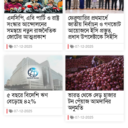
এনসিপি, এবি পার্টি ও রাষ্ট্র
ফেব্রুয়ারির প্রথমার্ধে
সংস্কার আন্দোলনের
জাতীয় নির্বাচন ও গণভোট
সমন্বয়ে নতুন রাজনৈতিক
আয়োজনে ইসি প্রস্তুত,
জোটের আত্মপ্রকাশ
প্রধান উপদেষ্টাকে সিইসি
07-12-2025
07-12-2025
৫ বছরে বিদেশি ঋণ
ভারত থেকে দেড় হাজার
বেড়েছে ৪২%
টন পেঁয়াজ আমদানির
অনুমতি
07-12-2025
07-12-2025