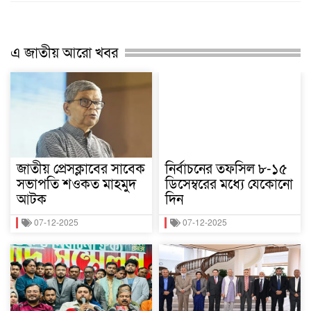
এ জাতীয় আরো খবর
জাতীয় প্রেসক্লাবের সাবেক
নির্বাচনের তফসিল ৮-১৫
সভাপতি শওকত মাহমুদ
ডিসেম্বরের মধ্যে যেকোনো
আটক
দিন
07-12-2025
07-12-2025