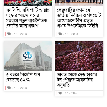
এনসিপি, এবি পার্টি ও রাষ্ট্র
ফেব্রুয়ারির প্রথমার্ধে
সংস্কার আন্দোলনের
জাতীয় নির্বাচন ও গণভোট
সমন্বয়ে নতুন রাজনৈতিক
আয়োজনে ইসি প্রস্তুত,
জোটের আত্মপ্রকাশ
প্রধান উপদেষ্টাকে সিইসি
07-12-2025
07-12-2025
৫ বছরে বিদেশি ঋণ
ভারত থেকে দেড় হাজার
বেড়েছে ৪২%
টন পেঁয়াজ আমদানির
অনুমতি
07-12-2025
07-12-2025