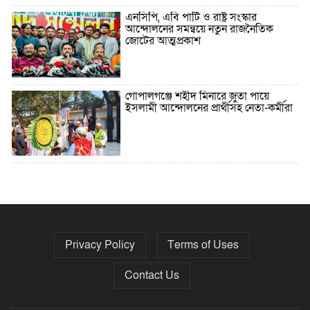
এনসিপি, এবি পার্টি ও রাষ্ট্র সংস্কার
আন্দোলনের সমন্বয়ে নতুন রাজনৈতিক
জোটের আত্মপ্রকাশ
গোপালগঞ্জে শহীদ মিনারে জুতা পায়ে
ইসলামী আন্দোলনের প্রার্থীসহ নেতা-কর্মীরা
৫ বছরে বিদেশি ঋণ বেড়েছে ৪২%
Privacy Policy
Terms of Uses
নির্বাচনের তফসিল ৮-১৫ ডিসেম্বরের মধ্যে
যেকোনো দিন
Contact Us