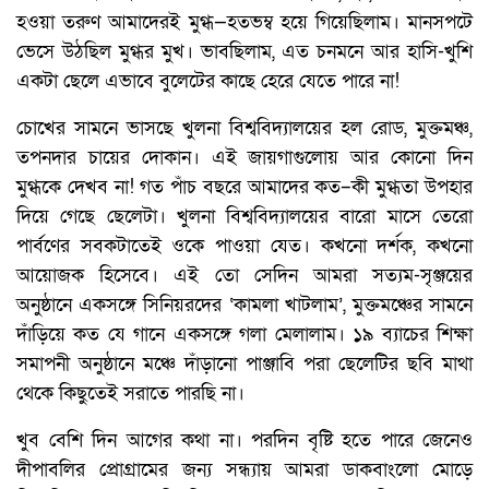
হওয়া তরুণ আমাদেরই মুগ্ধ—হতভম্ব হয়ে গিয়েছিলাম। মানসপটে
ভেসে উঠছিল মুগ্ধর মুখ। ভাবছিলাম, এত চনমনে আর হাসি-খুশি
একটা ছেলে এভাবে বুলেটের কাছে হেরে যেতে পারে না!
চোখের সামনে ভাসছে খুলনা বিশ্ববিদ্যালয়ের হল রোড, মুক্তমঞ্চ,
তপনদার চায়ের দোকান। এই জায়গাগুলোয় আর কোনো দিন
মুগ্ধকে দেখব না! গত পাঁচ বছরে আমাদের কত–কী মুগ্ধতা উপহার
দিয়ে গেছে ছেলেটা। খুলনা বিশ্ববিদ্যালয়ের বারো মাসে তেরো
পার্বণের সবকটাতেই ওকে পাওয়া যেত। কখনো দর্শক, কখনো
আয়োজক হিসেবে। এই তো সেদিন আমরা সত্যম-সৃঞ্জয়ের
অনুষ্ঠানে একসঙ্গে সিনিয়রদের ‘কামলা খাটলাম’, মুক্তমঞ্চের সামনে
দাঁড়িয়ে কত যে গানে একসঙ্গে গলা মেলালাম। ১৯ ব্যাচের শিক্ষা
সমাপনী অনুষ্ঠানে মঞ্চে দাঁড়ানো পাঞ্জাবি পরা ছেলেটির ছবি মাথা
থেকে কিছুতেই সরাতে পারছি না।
খুব বেশি দিন আগের কথা না। পরদিন বৃষ্টি হতে পারে জেনেও
দীপাবলির প্রোগ্রামের জন্য সন্ধ্যায় আমরা ডাকবাংলো মোড়ে