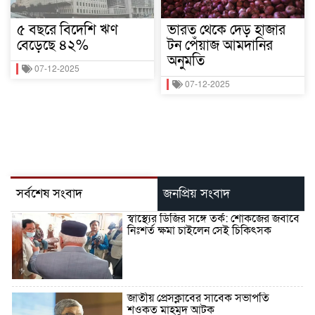
৫ বছরে বিদেশি ঋণ
ভারত থেকে দেড় হাজার
বেড়েছে ৪২%
টন পেঁয়াজ আমদানির
অনুমতি
07-12-2025
07-12-2025
সর্বশেষ সংবাদ
জনপ্রিয় সংবাদ
স্বাস্থ্যের ডিজির সঙ্গে তর্ক: শোকজের জবাবে
নিঃশর্ত ক্ষমা চাইলেন সেই চিকিৎসক
জাতীয় প্রেসক্লাবের সাবেক সভাপতি
শওকত মাহমুদ আটক