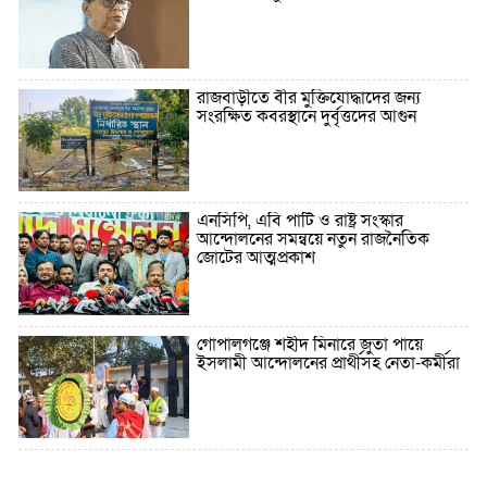
রাজবাড়ীতে বীর মুক্তিযোদ্ধাদের জন্য
সংরক্ষিত কবরস্থানে দুর্বৃত্তদের আগুন
এনসিপি, এবি পার্টি ও রাষ্ট্র সংস্কার
আন্দোলনের সমন্বয়ে নতুন রাজনৈতিক
জোটের আত্মপ্রকাশ
গোপালগঞ্জে শহীদ মিনারে জুতা পায়ে
ইসলামী আন্দোলনের প্রার্থীসহ নেতা-কর্মীরা
৫ বছরে বিদেশি ঋণ বেড়েছে ৪২%