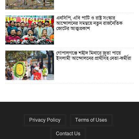
এনসিপি, এবি পার্টি ও রাষ্ট্র সংস্কার
আন্দোলনের সমন্বয়ে নতুন রাজনৈতিক
জোটের আত্মপ্রকাশ
গোপালগঞ্জে শহীদ মিনারে জুতা পায়ে
ইসলামী আন্দোলনের প্রার্থীসহ নেতা-কর্মীরা
৫ বছরে বিদেশি ঋণ বেড়েছে ৪২%
Privacy Policy
Terms of Uses
নির্বাচনের তফসিল ৮-১৫ ডিসেম্বরের মধ্যে
যেকোনো দিন
Contact Us