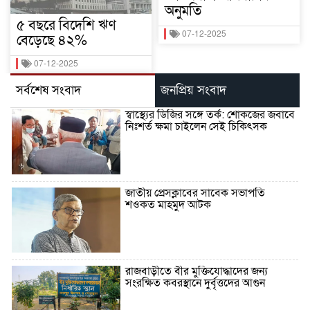
অনুমতি
৫ বছরে বিদেশি ঋণ
07-12-2025
বেড়েছে ৪২%
07-12-2025
সর্বশেষ সংবাদ
জনপ্রিয় সংবাদ
স্বাস্থ্যের ডিজির সঙ্গে তর্ক: শোকজের জবাবে
নিঃশর্ত ক্ষমা চাইলেন সেই চিকিৎসক
জাতীয় প্রেসক্লাবের সাবেক সভাপতি
শওকত মাহমুদ আটক
রাজবাড়ীতে বীর মুক্তিযোদ্ধাদের জন্য
সংরক্ষিত কবরস্থানে দুর্বৃত্তদের আগুন