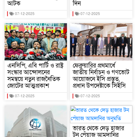
আটক
দিন
07-12-2025
07-12-2025
এনসিপি, এবি পার্টি ও রাষ্ট্র
ফেব্রুয়ারির প্রথমার্ধে
সংস্কার আন্দোলনের
জাতীয় নির্বাচন ও গণভোট
সমন্বয়ে নতুন রাজনৈতিক
আয়োজনে ইসি প্রস্তুত,
জোটের আত্মপ্রকাশ
প্রধান উপদেষ্টাকে সিইসি
07-12-2025
07-12-2025
ভারত থেকে দেড় হাজার
টন পেঁয়াজ আমদানির