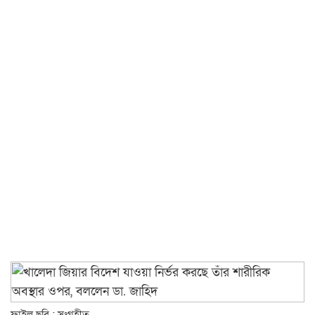
ফাইল ছবি : সংগৃহীত