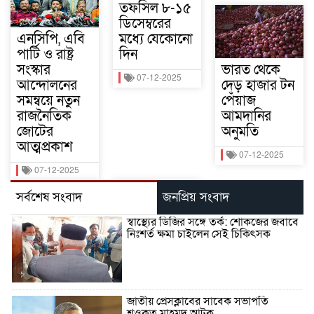
তফসিল ৮-১৫
ডিসেম্বরের
এনসিপি, এবি
মধ্যে যেকোনো
পার্টি ও রাষ্ট্র
দিন
সংস্কার
ভারত থেকে
07-12-2025
আন্দোলনের
দেড় হাজার টন
সমন্বয়ে নতুন
পেঁয়াজ
রাজনৈতিক
আমদানির
জোটের
অনুমতি
আত্মপ্রকাশ
07-12-2025
07-12-2025
সর্বশেষ সংবাদ
জনপ্রিয় সংবাদ
স্বাস্থ্যের ডিজির সঙ্গে তর্ক: শোকজের জবাবে
নিঃশর্ত ক্ষমা চাইলেন সেই চিকিৎসক
জাতীয় প্রেসক্লাবের সাবেক সভাপতি
শওকত মাহমুদ আটক