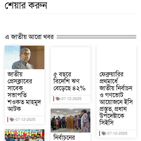
শেয়ার করুন
এ জাতীয় আরো খবর
জাতীয়
৫ বছরে
ফেব্রুয়ারির
প্রেসক্লাবের
বিদেশি ঋণ
প্রথমার্ধে
সাবেক
বেড়েছে ৪২%
জাতীয় নির্বাচন
সভাপতি
ও গণভোট
07-12-2025
শওকত মাহমুদ
আয়োজনে ইসি
আটক
প্রস্তুত, প্রধান
উপদেষ্টাকে
07-12-2025
সিইসি
07-12-2025
নির্বাচনের