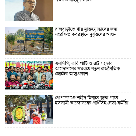
রাজবাড়ীতে বীর মুক্তিযোদ্ধাদের জন্য
সংরক্ষিত কবরস্থানে দুর্বৃত্তদের আগুন
এনসিপি, এবি পার্টি ও রাষ্ট্র সংস্কার
আন্দোলনের সমন্বয়ে নতুন রাজনৈতিক
জোটের আত্মপ্রকাশ
গোপালগঞ্জে শহীদ মিনারে জুতা পায়ে
ইসলামী আন্দোলনের প্রার্থীসহ নেতা-কর্মীরা
৫ বছরে বিদেশি ঋণ বেড়েছে ৪২%