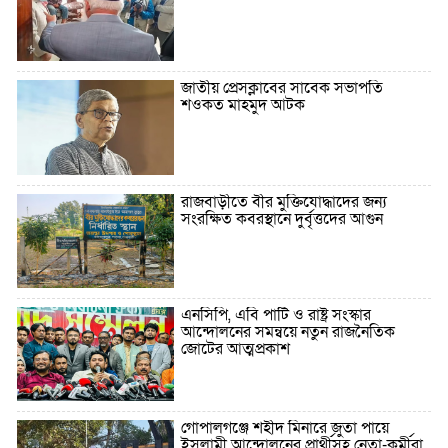
জাতীয় প্রেসক্লাবের সাবেক সভাপতি
শওকত মাহমুদ আটক
রাজবাড়ীতে বীর মুক্তিযোদ্ধাদের জন্য
সংরক্ষিত কবরস্থানে দুর্বৃত্তদের আগুন
এনসিপি, এবি পার্টি ও রাষ্ট্র সংস্কার
আন্দোলনের সমন্বয়ে নতুন রাজনৈতিক
জোটের আত্মপ্রকাশ
গোপালগঞ্জে শহীদ মিনারে জুতা পায়ে
ইসলামী আন্দোলনের প্রার্থীসহ নেতা-কর্মীরা