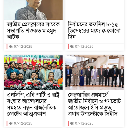
জাতীয় প্রেসক্লাবের সাবেক
নির্বাচনের তফসিল ৮-১৫
সভাপতি শওকত মাহমুদ
ডিসেম্বরের মধ্যে যেকোনো
আটক
দিন
07-12-2025
07-12-2025
এনসিপি, এবি পার্টি ও রাষ্ট্র
ফেব্রুয়ারির প্রথমার্ধে
সংস্কার আন্দোলনের
জাতীয় নির্বাচন ও গণভোট
সমন্বয়ে নতুন রাজনৈতিক
আয়োজনে ইসি প্রস্তুত,
জোটের আত্মপ্রকাশ
প্রধান উপদেষ্টাকে সিইসি
07-12-2025
07-12-2025