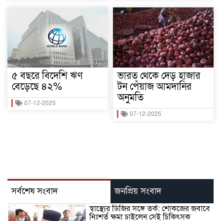
৫ বছরে বিদেশি ঋণ
ভারত থেকে দেড় হাজার
বেড়েছে ৪২%
টন পেঁয়াজ আমদানির
অনুমতি
07-12-2025
07-12-2025
সর্বশেষ সংবাদ
জনপ্রিয় সংবাদ
স্বাস্থ্যের ডিজির সঙ্গে তর্ক: শোকজের জবাবে
নিঃশর্ত ক্ষমা চাইলেন সেই চিকিৎসক