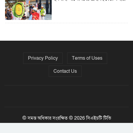
৫ বছরে বিদেশি ঋণ বেড়েছে ৪২%
Privacy Policy
Terms of Uses
নির্বাচনের তফসিল ৮-১৫ ডিসেম্বরের মধ্যে
যেকোনো দিন
Contact Us
ফেব্রুয়ারির প্রথমার্ধে জাতীয় নির্বাচন ও
গণভোট আয়োজনে ইসি প্রস্তুত, প্রধান
উপদেষ্টাকে সিইসি
© সমস্ত অধিকার সংরক্ষিত © 2026 সিএইচটি টিভি
Jony Tripura
Developed By