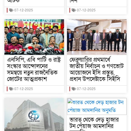
আটক
দিন
07-12-2025
07-12-2025
এনসিপি, এবি পার্টি ও রাষ্ট্র
ফেব্রুয়ারির প্রথমার্ধে
সংস্কার আন্দোলনের
জাতীয় নির্বাচন ও গণভোট
সমন্বয়ে নতুন রাজনৈতিক
আয়োজনে ইসি প্রস্তুত,
জোটের আত্মপ্রকাশ
প্রধান উপদেষ্টাকে সিইসি
07-12-2025
07-12-2025
ভারত থেকে দেড় হাজার
টন পেঁয়াজ আমদানির