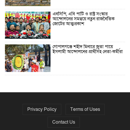
এনসিপি, এবি পার্টি ও রাষ্ট্র সংস্কার
আন্দোলনের সমন্বয়ে নতুন রাজনৈতিক
জোটের আত্মপ্রকাশ
গোপালগঞ্জে শহীদ মিনারে জুতা পায়ে
ইসলামী আন্দোলনের প্রার্থীসহ নেতা-কর্মীরা
৫ বছরে বিদেশি ঋণ বেড়েছে ৪২%
Privacy Policy
Terms of Uses
নির্বাচনের তফসিল ৮-১৫ ডিসেম্বরের মধ্যে
যেকোনো দিন
Contact Us