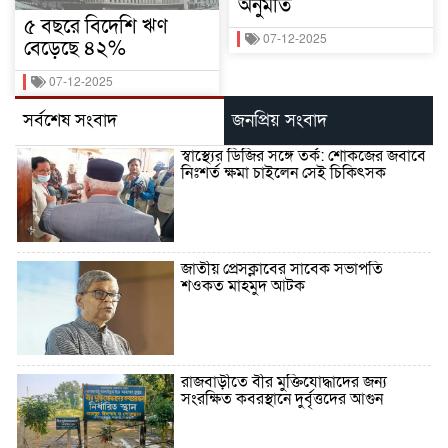
অনুমতি
৫ বছরে বিদেশি ঋণ
07-12-2025
বেড়েছে ৪২%
07-12-2025
সর্বশেষ সংবাদ
জনপ্রিয় সংবাদ
স্বাস্থ্যের ডিজির সঙ্গে তর্ক: শোকজের জবাবে
নিঃশর্ত ক্ষমা চাইলেন সেই চিকিৎসক
জাতীয় প্রেসক্লাবের সাবেক সভাপতি
শওকত মাহমুদ আটক
রাজবাড়ীতে বীর মুক্তিযোদ্ধাদের জন্য
সংরক্ষিত কবরস্থানে দুর্বৃত্তদের আগুন