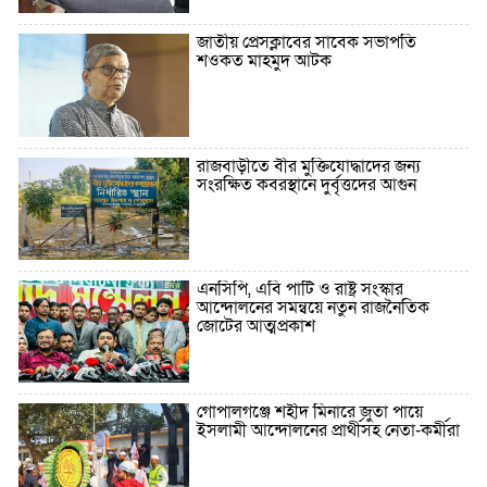
জাতীয় প্রেসক্লাবের সাবেক সভাপতি
শওকত মাহমুদ আটক
রাজবাড়ীতে বীর মুক্তিযোদ্ধাদের জন্য
সংরক্ষিত কবরস্থানে দুর্বৃত্তদের আগুন
এনসিপি, এবি পার্টি ও রাষ্ট্র সংস্কার
আন্দোলনের সমন্বয়ে নতুন রাজনৈতিক
জোটের আত্মপ্রকাশ
গোপালগঞ্জে শহীদ মিনারে জুতা পায়ে
ইসলামী আন্দোলনের প্রার্থীসহ নেতা-কর্মীরা