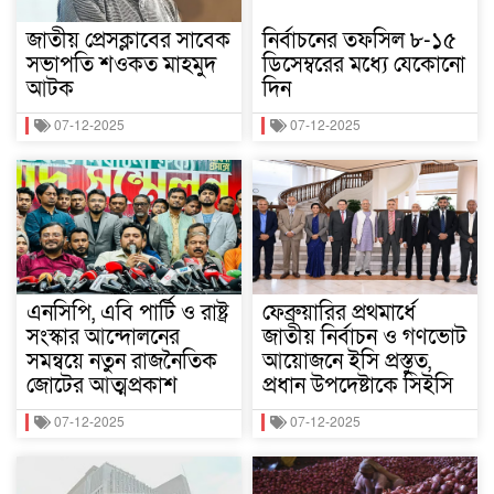
জাতীয় প্রেসক্লাবের সাবেক
নির্বাচনের তফসিল ৮-১৫
সভাপতি শওকত মাহমুদ
ডিসেম্বরের মধ্যে যেকোনো
আটক
দিন
07-12-2025
07-12-2025
এনসিপি, এবি পার্টি ও রাষ্ট্র
ফেব্রুয়ারির প্রথমার্ধে
সংস্কার আন্দোলনের
জাতীয় নির্বাচন ও গণভোট
সমন্বয়ে নতুন রাজনৈতিক
আয়োজনে ইসি প্রস্তুত,
জোটের আত্মপ্রকাশ
প্রধান উপদেষ্টাকে সিইসি
07-12-2025
07-12-2025