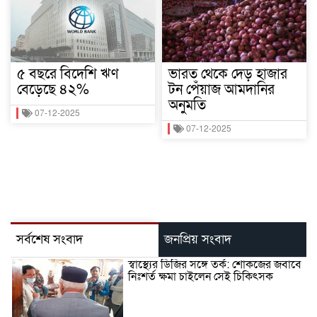
৫ বছরে বিদেশি ঋণ
ভারত থেকে দেড় হাজার
বেড়েছে ৪২%
টন পেঁয়াজ আমদানির
অনুমতি
07-12-2025
07-12-2025
সর্বশেষ সংবাদ
জনপ্রিয় সংবাদ
স্বাস্থ্যের ডিজির সঙ্গে তর্ক: শোকজের জবাবে
নিঃশর্ত ক্ষমা চাইলেন সেই চিকিৎসক