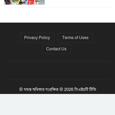
৫ বছরে বিদেশি ঋণ বেড়েছে ৪২%
Privacy Policy
Terms of Uses
নির্বাচনের তফসিল ৮-১৫ ডিসেম্বরের মধ্যে
যেকোনো দিন
Contact Us
ফেব্রুয়ারির প্রথমার্ধে জাতীয় নির্বাচন ও
গণভোট আয়োজনে ইসি প্রস্তুত, প্রধান
উপদেষ্টাকে সিইসি
© সমস্ত অধিকার সংরক্ষিত © 2026 সিএইচটি টিভি
Jony Tripura
Developed By