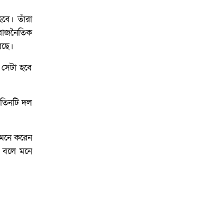
বে। তাঁরা
 রাজনৈতিক
েছে।
 সেটা হবে
গোপালগঞ্জে শহীদ মিনারে
জুতা পায়ে ইসলামী
আন্দোলনের প্রার্থীসহ নেতা-
 তিনটি দল
কর্মীরা
 মনে করেন
ে বলে মনে