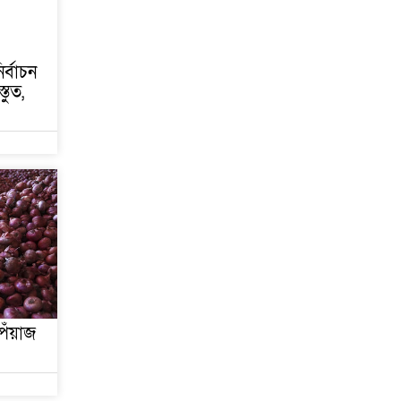
ির্বাচন
তুত,
৫ বছরে বিদেশি ঋণ
বেড়েছে ৪২%
েঁয়াজ