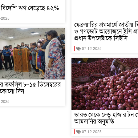
 বিদেশি ঋণ বেড়েছে ৪২%
-2025
ফেব্রুয়ারির প্রথমার্ধে জাতীয় ন
ও গণভোট আয়োজনে ইসি প্রস্
প্রধান উপদেষ্টাকে সিইসি
07-12-2025
নের তফসিল ৮-১৫ ডিসেম্বরের
যেকোনো দিন
-2025
ভারত থেকে দেড় হাজার টন প
আমদানির অনুমতি
07-12-2025