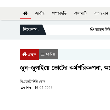
জাতীয়
খাগড়াছড়ি
রাঙ্গামাটি
বান্দরবান
শিরোনাম :
স্বাস্থ্যের ডিজির স
জাতীয়
প্রচ্ছদ
জুন–জুলাইয়ে ভোটের কর্মপরিকল্পনা, অ
সিএইচটি টিভি ডেস্ক
প্রকাশিত : 16-04-2025