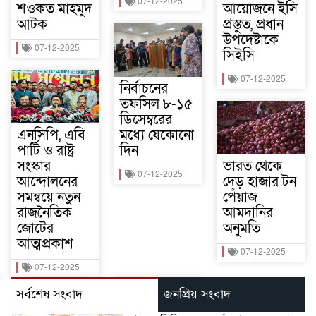
07-12-2025
শওকত মাহমুদ
আয়োজনে ইসি
আটক
প্রস্তুত, প্রধান
উপদেষ্টাকে
07-12-2025
সিইসি
07-12-2025
নির্বাচনের
তফসিল ৮-১৫
ডিসেম্বরের
এনসিপি, এবি
মধ্যে যেকোনো
পার্টি ও রাষ্ট্র
দিন
সংস্কার
ভারত থেকে
07-12-2025
আন্দোলনের
দেড় হাজার টন
সমন্বয়ে নতুন
পেঁয়াজ
রাজনৈতিক
আমদানির
জোটের
অনুমতি
আত্মপ্রকাশ
07-12-2025
07-12-2025
সর্বশেষ সংবাদ
জনপ্রিয় সংবাদ