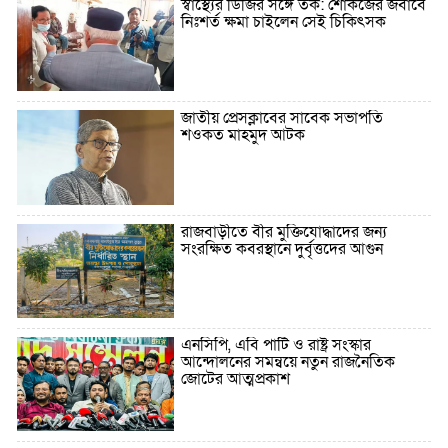
স্বাস্থ্যের ডিজির সঙ্গে তর্ক: শোকজের জবাবে
নিঃশর্ত ক্ষমা চাইলেন সেই চিকিৎসক
জাতীয় প্রেসক্লাবের সাবেক সভাপতি
শওকত মাহমুদ আটক
রাজবাড়ীতে বীর মুক্তিযোদ্ধাদের জন্য
সংরক্ষিত কবরস্থানে দুর্বৃত্তদের আগুন
এনসিপি, এবি পার্টি ও রাষ্ট্র সংস্কার
আন্দোলনের সমন্বয়ে নতুন রাজনৈতিক
জোটের আত্মপ্রকাশ