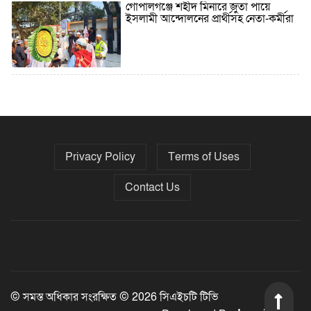
গোপালগঞ্জে শহীদ মিনারে জুতা পায়ে
ইসলামী আন্দোলনের প্রার্থীসহ নেতা-কর্মীরা
৫ বছরে বিদেশি ঋণ বেড়েছে ৪২%
Privacy Policy
Terms of Uses
নির্বাচনের তফসিল ৮-১৫ ডিসেম্বরের মধ্যে
যেকোনো দিন
Contact Us
ফেব্রুয়ারির প্রথমার্ধে জাতীয় নির্বাচন ও
গণভোট আয়োজনে ইসি প্রস্তুত, প্রধান
উপদেষ্টাকে সিইসি
© সমস্ত অধিকার সংরক্ষিত © 2026 সিএইচটি টিভি