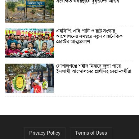
সংরক্ষিত কবরস্থানে দুর্বৃত্তদের আগুন
এনসিপি, এবি পার্টি ও রাষ্ট্র সংস্কার
আন্দোলনের সমন্বয়ে নতুন রাজনৈতিক
জোটের আত্মপ্রকাশ
গোপালগঞ্জে শহীদ মিনারে জুতা পায়ে
ইসলামী আন্দোলনের প্রার্থীসহ নেতা-কর্মীরা
৫ বছরে বিদেশি ঋণ বেড়েছে ৪২%
Privacy Policy
Terms of Uses
নির্বাচনের তফসিল ৮-১৫ ডিসেম্বরের মধ্যে