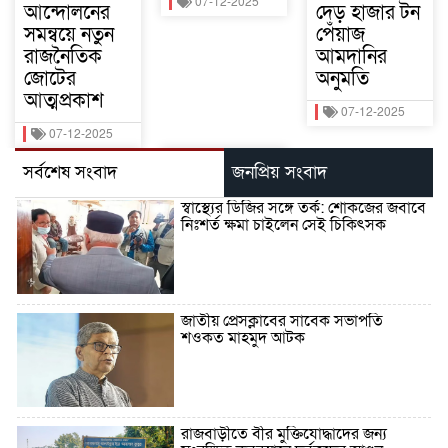
07-12-2025
আন্দোলনের
দেড় হাজার টন
সমন্বয়ে নতুন
পেঁয়াজ
রাজনৈতিক
আমদানির
জোটের
অনুমতি
আত্মপ্রকাশ
07-12-2025
07-12-2025
সর্বশেষ সংবাদ
জনপ্রিয় সংবাদ
স্বাস্থ্যের ডিজির সঙ্গে তর্ক: শোকজের জবাবে
নিঃশর্ত ক্ষমা চাইলেন সেই চিকিৎসক
জাতীয় প্রেসক্লাবের সাবেক সভাপতি
শওকত মাহমুদ আটক
রাজবাড়ীতে বীর মুক্তিযোদ্ধাদের জন্য