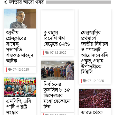
এ জাতীয় আরো খবর
জাতীয়
৫ বছরে
ফেব্রুয়ারির
প্রেসক্লাবের
বিদেশি ঋণ
প্রথমার্ধে
সাবেক
বেড়েছে ৪২%
জাতীয় নির্বাচন
সভাপতি
ও গণভোট
07-12-2025
শওকত মাহমুদ
আয়োজনে ইসি
আটক
প্রস্তুত, প্রধান
উপদেষ্টাকে
07-12-2025
সিইসি
07-12-2025
নির্বাচনের
তফসিল ৮-১৫
ডিসেম্বরের
এনসিপি, এবি
মধ্যে যেকোনো
পার্টি ও রাষ্ট্র
দিন
সংস্কার
ভারত থেকে