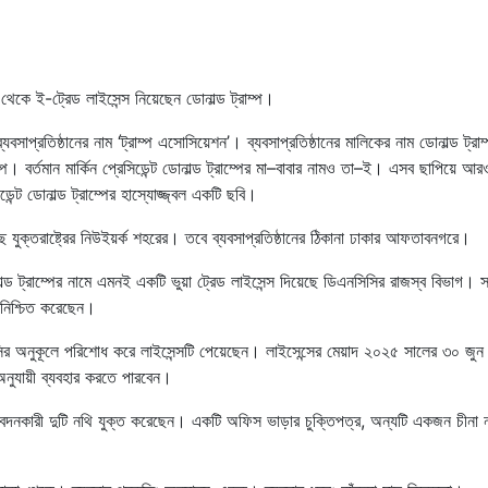
েকে ই-ট্রেড লাইসেন্স নিয়েছেন ডোনাল্ড ট্রাম্প।
্যবসাপ্রতিষ্ঠানের নাম ‘ট্রাম্প এসোসিয়েশন’। ব্যবসাপ্রতিষ্ঠানের মালিকের নাম ডোনাল্ড ট্রা
ম্প। বর্তমান মার্কিন প্রেসিডেন্ট ডোনাল্ড ট্রাম্পের মা–বাবার নামও তা–ই। এসব ছাপিয়ে আর
েন্ট ডোনাল্ড ট্রাম্পের হাস্যোজ্জ্বল একটি ছবি।
যুক্তরাষ্ট্রের নিউইয়র্ক শহরের। তবে ব্যবসাপ্রতিষ্ঠানের ঠিকানা ঢাকার আফতাবনগরে।
ল্ড ট্রাম্পের নামে এমনই একটি ভুয়া ট্রেড লাইসেন্স দিয়েছে ডিএনসিসির রাজস্ব বিভাগ। স
ি নিশ্চিত করেছেন।
ির অনুকূলে পরিশোধ করে লাইসেন্সটি পেয়েছেন। লাইসেন্সের মেয়াদ ২০২৫ সালের ৩০ জু
অনুযায়ী ব্যবহার করতে পারবেন।
 আবেদনকারী দুটি নথি যুক্ত করেছেন। একটি অফিস ভাড়ার চুক্তিপত্র, অন্যটি একজন চীনা 