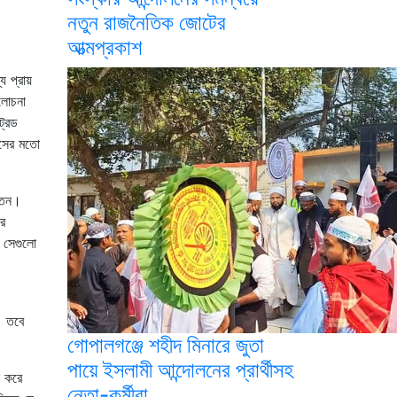
নতুন রাজনৈতিক জোটের
আত্মপ্রকাশ
য প্রায়
আলোচনা
্রেড
ন্সের মতো
রতেন।
ের
ন সেগুলো
। তবে
গোপালগঞ্জে শহীদ মিনারে জুতা
পায়ে ইসলামী আন্দোলনের প্রার্থীসহ
ল করে
নেতা-কর্মীরা