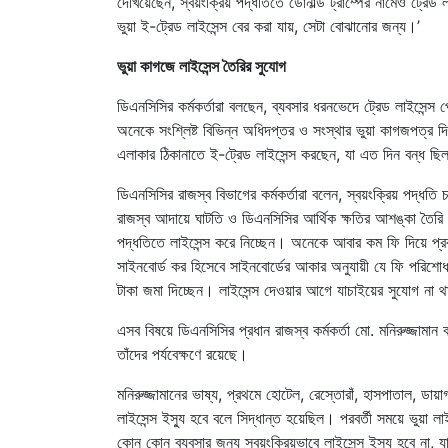
দেখিয়েছেন, স্বয়ংক্রিয় পদ্ধতিতে ডোনাল্ড ট্রাম্পের নামেও ট্রে
ভুয়া ই-ট্রেড লাইসেন্স বের করা যায়, সেটা বোঝানোর জন্য।’
ভুয়া কাগজে লাইসেন্স তৈরির সুযোগ
ডিএনসিসির কর্মকর্তারা বলছেন, ব্যবসার ধরনভেদে ট্রেড লাইসেন
অনেকে সংশ্লিষ্ট বিভিন্ন অধিদপ্তর ও সংস্থার ভুয়া কাগজপত্র
এলাকার ঠিকানাতে ই-ট্রেড লাইসেন্স করছেন, যা এত দিন বন্ধ ছ
ডিএনসিসির রাজস্ব বিভাগের কর্মকর্তারা বলেন, স্বয়ংক্রিয় পদ্ধতি 
রাজস্ব আদায়ে ঘাটতি ও ডিএনসিসির আর্থিক ক্ষতির আশঙ্কা তৈর
পদ্ধতিতে লাইসেন্স করে নিচ্ছেন। অনেকে আবার কম ফি দিয়ে প্রকৃ
সাইনবোর্ড কর হিসেবে সাইনবোর্ডের আকার অনুযায়ী যে ফি পরিশ
টাকা জমা দিচ্ছেন। লাইসেন্স দেওয়ার আগে যাচাইয়ের সুযোগ না 
এসব বিষয়ে ডিএনসিসির প্রধান রাজস্ব কর্মকর্তা মো. মনিরুজ্জামান
তাঁদের পর্যবেক্ষণে রয়েছে।
মনিরুজ্জামানের ভাষ্য, প্রথমে হোটেল, রেস্তোরাঁ, হাসপাতাল, ডায়
লাইসেন্স ইস্যু হবে বলে সিদ্ধান্ত হয়েছিল। পরবর্তী সময়ে ভুয়া ল
কোন কোন ব্যবসার জন্য স্বয়ংক্রিয়ভাবে লাইসেন্স ইস্যু হবে না, য