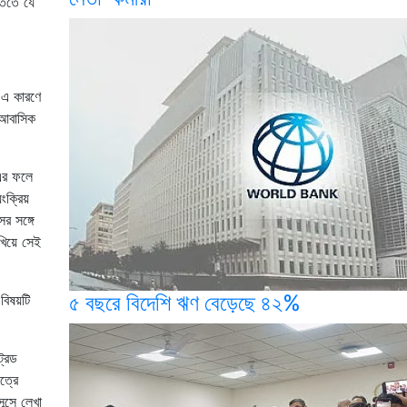
তিতে যে
 এ কারণে
 আবাসিক
 এর ফলে
ংক্রিয়
র সঙ্গে
খিয়ে সেই
৫ বছরে বিদেশি ঋণ বেড়েছে ৪২%
 বিষয়টি
্রেড
ত্রে
ন্সে লেখা