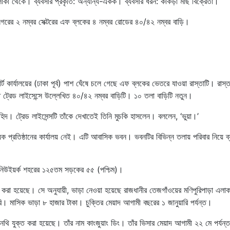
াকা থেকে। ব্যবসার প্রকৃতি: অন্যান্য-একক। ব্যবসার ধরন: কাঁকড়া মাছ বিক্রেতা।
বনগরের ২ নম্বর সেক্টরের এফ ব্লকের ৪ নম্বর রোডের ৪০/৪২ নম্বর বাড়ি।
 কার্যালয়ের (ঢাকা পূর্ব) পাশ ঘেঁষে চলে গেছে এফ ব্লকের ভেতরে যাওয়া রাস্তাটি। রাস্ত
ট্রেড লাইসেন্সে উল্লেখিত ৪০/৪২ নম্বর বাড়িটি। ১০ তলা বাড়িটি নতুন।
াহিদ। ট্রেড লাইসেন্সটি তাঁকে দেখাতেই তিনি মুচকি হাসলেন। বললেন, ‘ভুয়া।’
 প্রতিষ্ঠানের কার্যালয় নেই। এটি আবাসিক ভবন। ভবনটির বিভিন্ন তলায় পরিবার নিয়ে ব্
রের নিউইয়র্ক শহরের ১২৫তম সড়কের ৫৫ (পশ্চিম)।
 করা হয়েছে। সে অনুযায়ী, ভাড়া নেওয়া হয়েছে রাজধানীর তেজগাঁওয়ের মণিপুরিপাড়া এলাক
ি। মাসিক ভাড়া ৮ হাজার টাকা। চুক্তির মেয়াদ আগামী বছরের ১ জানুয়ারি পর্যন্ত।
নথি যুক্ত করা হয়েছে। তাঁর নাম কাংজুয়াং ডিং। তাঁর ভিসার মেয়াদ আগামী ২২ মে পর্যন্