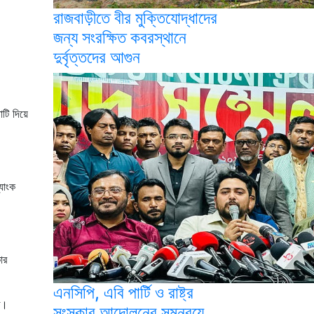
রাজবাড়ীতে বীর মুক্তিযোদ্ধাদের
জন্য সংরক্ষিত কবরস্থানে
দুর্বৃত্তদের আগুন
াটি দিয়ে
যাংক
ার
এনসিপি, এবি পার্টি ও রাষ্ট্র
ত।
সংস্কার আন্দোলনের সমন্বয়ে