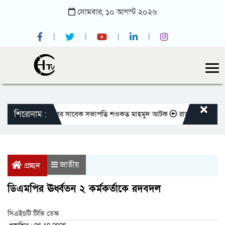
সোমবার,
১০
আগস্ট
২০২৬
শিরোনাম :
জাতীয় প্রেসক্লাবের সাবেক সভাপতি শওকত মাহমুদ আটক
রাজবাড়ীতে বীর মুক্তিয
জাতীয়
প্রচ্ছদ
ডিএমপির ঊর্ধ্বতন ২ কর্মকর্তাকে রদবদল
সিএইচটি টিভি ডেস্ক