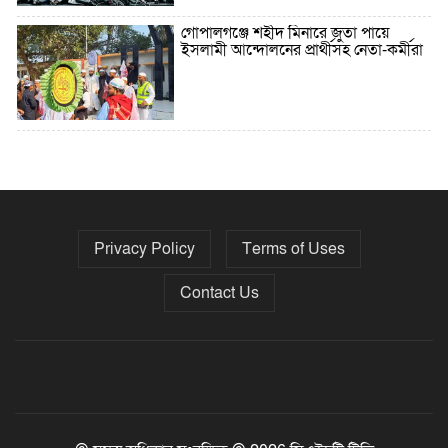
গোপালগঞ্জে শহীদ মিনারে জুতা পায়ে
ইসলামী আন্দোলনের প্রার্থীসহ নেতা-কর্মীরা
৫ বছরে বিদেশি ঋণ বেড়েছে ৪২%
Privacy Policy
Terms of Uses
নির্বাচনের তফসিল ৮-১৫ ডিসেম্বরের মধ্যে
যেকোনো দিন
Contact Us
ফেব্রুয়ারির প্রথমার্ধে জাতীয় নির্বাচন ও
গণভোট আয়োজনে ইসি প্রস্তুত, প্রধান
উপদেষ্টাকে সিইসি