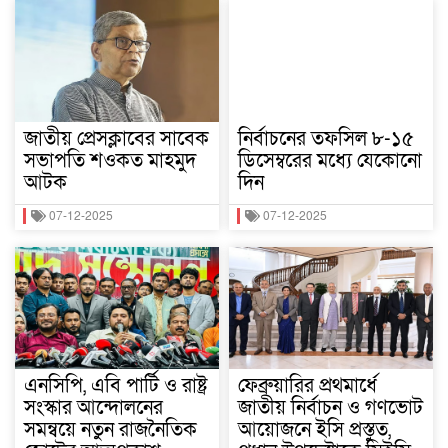
জাতীয় প্রেসক্লাবের সাবেক
নির্বাচনের তফসিল ৮-১৫
সভাপতি শওকত মাহমুদ
ডিসেম্বরের মধ্যে যেকোনো
আটক
দিন
07-12-2025
07-12-2025
এনসিপি, এবি পার্টি ও রাষ্ট্র
ফেব্রুয়ারির প্রথমার্ধে
সংস্কার আন্দোলনের
জাতীয় নির্বাচন ও গণভোট
সমন্বয়ে নতুন রাজনৈতিক
আয়োজনে ইসি প্রস্তুত,