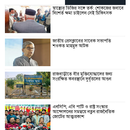
স্বাস্থ্যের ডিজির সঙ্গে তর্ক: শোকজের জবাবে
নিঃশর্ত ক্ষমা চাইলেন সেই চিকিৎসক
জাতীয় প্রেসক্লাবের সাবেক সভাপতি
শওকত মাহমুদ আটক
রাজবাড়ীতে বীর মুক্তিযোদ্ধাদের জন্য
সংরক্ষিত কবরস্থানে দুর্বৃত্তদের আগুন
এনসিপি, এবি পার্টি ও রাষ্ট্র সংস্কার
আন্দোলনের সমন্বয়ে নতুন রাজনৈতিক
জোটের আত্মপ্রকাশ