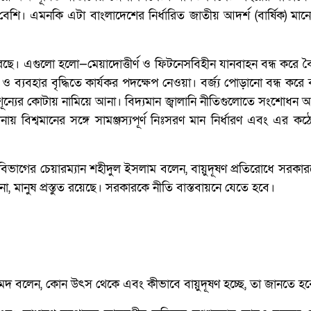
 বেশি। এমনকি এটা বাংলাদেশের নির্ধারিত জাতীয় আদর্শ (বার্ষিক) মান
 করেছে। এগুলো হলো—মেয়াদোত্তীর্ণ ও ফিটনেসবিহীন যানবাহন বন্ধ করে ব
 ব্যবহার বৃদ্ধিতে কার্যকর পদক্ষেপ নেওয়া। বর্জ্য পোড়ানো বন্ধ করে ব
ার শূন্যের কোটায় নামিয়ে আনা। বিদ্যমান জ্বালানি নীতিগুলোতে সংশোধন আ
য় বিশ্বমানের সঙ্গে সামঞ্জস্যপূর্ণ নিঃসরণ মান নির্ধারণ এবং এর কঠ
 বিভাগের চেয়ারম্যান শহীদুল ইসলাম বলেন, বায়ুদূষণ প্রতিরোধে সরক
, মানুষ প্রস্তুত রয়েছে। সরকারকে নীতি বাস্তবায়নে যেতে হবে।
 বলেন, কোন উৎস থেকে এবং কীভাবে বায়ুদূষণ হচ্ছে, তা জানতে হব