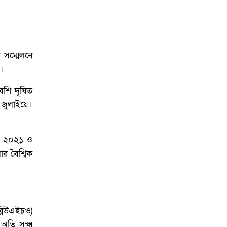
আয়োজনে ইসি প্রস্তুত,
প্রধান উপদেষ্টাকে সিইসি
দ সম্মেলনে
য়।
েশি দূষিত
 জুলাইয়ে।
ে। ২০২১ ও
র বৈশ্বিক
ব্লিউএইচও)
ি সূক্ষ্ম