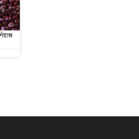
েঁয়াজ