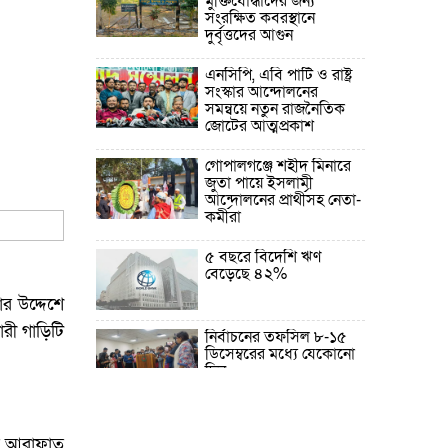
মুক্তিযোদ্ধাদের জন্য
সংরক্ষিত কবরস্থানে
দুর্বৃত্তদের আগুন
এনসিপি, এবি পার্টি ও রাষ্ট্র
সংস্কার আন্দোলনের
সমন্বয়ে নতুন রাজনৈতিক
জোটের আত্মপ্রকাশ
গোপালগঞ্জে শহীদ মিনারে
জুতা পায়ে ইসলামী
আন্দোলনের প্রার্থীসহ নেতা-
কর্মীরা
৫ বছরে বিদেশি ঋণ
বেড়েছে ৪২%
র উদ্দেশে
রী গাড়িটি
নির্বাচনের তফসিল ৮-১৫
ডিসেম্বরের মধ্যে যেকোনো
দিন
ফেব্রুয়ারির প্রথমার্ধে জাতীয়
নির্বাচন ও গণভোট
য়াত আরাফাত