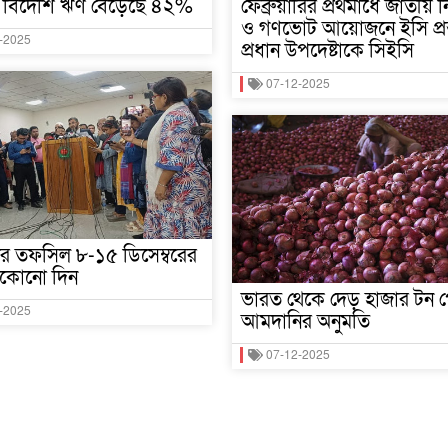
 বিদেশি ঋণ বেড়েছে ৪২%
ফেব্রুয়ারির প্রথমার্ধে জাতীয় ন
ও গণভোট আয়োজনে ইসি প্রস্
-2025
প্রধান উপদেষ্টাকে সিইসি
07-12-2025
নের তফসিল ৮-১৫ ডিসেম্বরের
যেকোনো দিন
ভারত থেকে দেড় হাজার টন প
-2025
আমদানির অনুমতি
07-12-2025