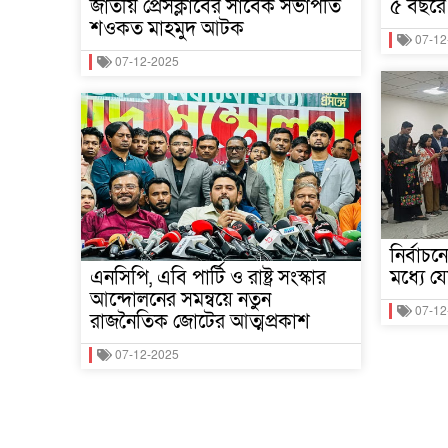
জাতীয় প্রেসক্লাবের সাবেক সভাপতি
৫ বছরে
শওকত মাহমুদ আটক
07-12
07-12-2025
নির্বাচ
এনসিপি, এবি পার্টি ও রাষ্ট্র সংস্কার
মধ্যে 
আন্দোলনের সমন্বয়ে নতুন
07-12
রাজনৈতিক জোটের আত্মপ্রকাশ
07-12-2025