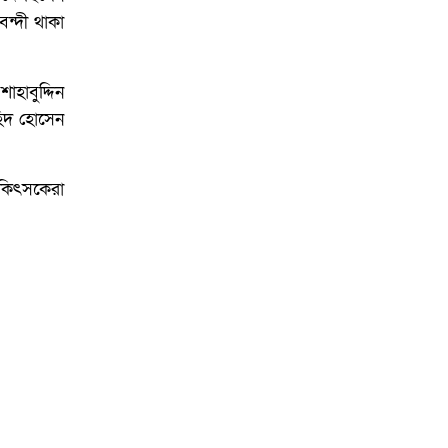
বন্দী থাকা
হাবুদ্দিন
হিদ হোসেন
চিকিৎসকেরা