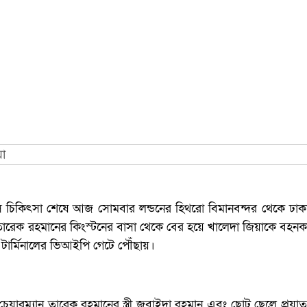
স চিকিৎসা শেষে আজ সোমবার লন্ডনের হিথরো বিমানবন্দর থেকে ঢাকা
 তারেক রহমানের কিংস্টনের বাসা থেকে বের হয়ে খালেদা জিয়াকে বহনকা
 টার্মিনালের ভিআইপি গেটে পৌঁছায়।
 চেয়ারম্যান তারেক রহমানের স্ত্রী জুবাইদা রহমান এবং ছোট ছেলে প্র