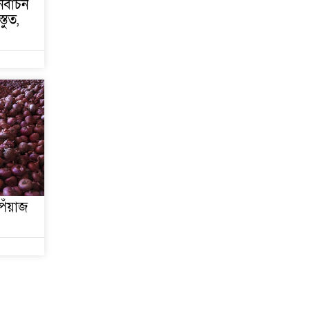
ির্বাচন
তুত,
েঁয়াজ