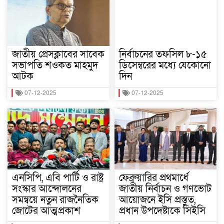
জাতীয় প্রেসক্লাবের সাবেক
নির্বাচনের তফসিল ৮-১৫
সভাপতি শওকত মাহমুদ
ডিসেম্বরের মধ্যে যেকোনো
আটক
দিন
07-12-2025
07-12-2025
এনসিপি, এবি পার্টি ও রাষ্ট্র
ফেব্রুয়ারির প্রথমার্ধে
সংস্কার আন্দোলনের
জাতীয় নির্বাচন ও গণভোট
সমন্বয়ে নতুন রাজনৈতিক
আয়োজনে ইসি প্রস্তুত,
জোটের আত্মপ্রকাশ
প্রধান উপদেষ্টাকে সিইসি