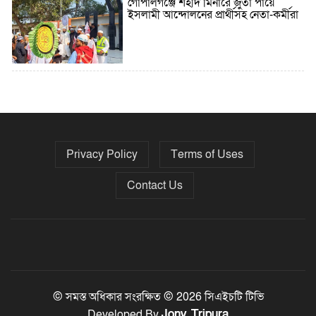
গোপালগঞ্জে শহীদ মিনারে জুতা পায়ে
ইসলামী আন্দোলনের প্রার্থীসহ নেতা-কর্মীরা
৫ বছরে বিদেশি ঋণ বেড়েছে ৪২%
Privacy Policy
Terms of Uses
নির্বাচনের তফসিল ৮-১৫ ডিসেম্বরের মধ্যে
যেকোনো দিন
Contact Us
ফেব্রুয়ারির প্রথমার্ধে জাতীয় নির্বাচন ও
গণভোট আয়োজনে ইসি প্রস্তুত, প্রধান
উপদেষ্টাকে সিইসি
© সমস্ত অধিকার সংরক্ষিত © 2026 সিএইচটি টিভি
Jony Tripura
Developed By