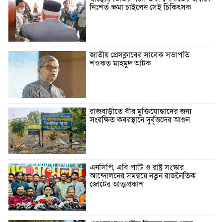
নিঃশর্ত ক্ষমা চাইলেন সেই চিকিৎসক
জাতীয় প্রেসক্লাবের সাবেক সভাপতি
শওকত মাহমুদ আটক
রাজবাড়ীতে বীর মুক্তিযোদ্ধাদের জন্য
সংরক্ষিত কবরস্থানে দুর্বৃত্তদের আগুন
এনসিপি, এবি পার্টি ও রাষ্ট্র সংস্কার
আন্দোলনের সমন্বয়ে নতুন রাজনৈতিক
জোটের আত্মপ্রকাশ