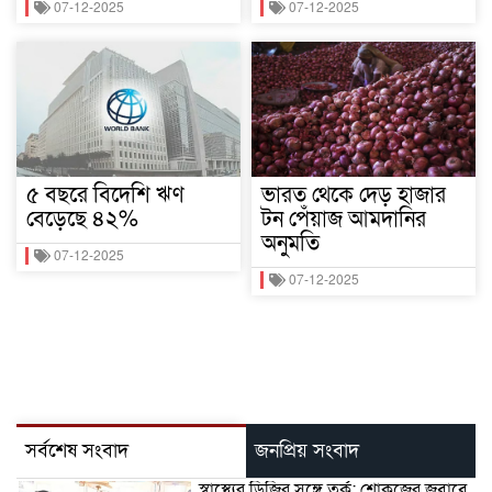
07-12-2025
07-12-2025
৫ বছরে বিদেশি ঋণ
ভারত থেকে দেড় হাজার
বেড়েছে ৪২%
টন পেঁয়াজ আমদানির
অনুমতি
07-12-2025
07-12-2025
সর্বশেষ সংবাদ
জনপ্রিয় সংবাদ
স্বাস্থ্যের ডিজির সঙ্গে তর্ক: শোকজের জবাবে