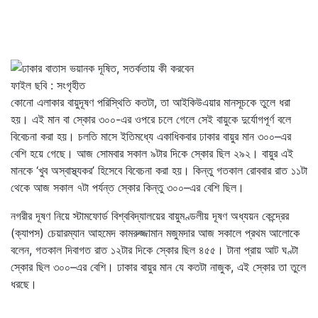
ফাইল ছবি : সংগৃহীত
কোনো এলাকার বায়ুদূষণ পরিস্থিতি কতটা, তা আইকিউএয়ার মানসূচকে তুলে ধরা
হয়। এই মান বা স্কোর ৩০০-এর ওপরে চলে গেলে সেই বায়ুকে দুর্যোগপূর্ণ বলে
বিবেচনা করা হয়। চলতি মাসে ইতিমধ্যে একাধিকবার ঢাকার বায়ুর মান ৩০০–এর
বেশি হয়ে গেছে। আজ সোমবার সকাল ৯টার দিকে স্কোর ছিল ২৯২। বায়ুর এই
মানকে ‘খুব অস্বাস্থ্যকর’ হিসেবে বিবেচনা করা হয়। কিন্তু গতকাল রোববার রাত ১১টা
থেকে আজ সকাল ৭টা পর্যন্ত স্কোর কিন্তু ৩০০–এর বেশি ছিল।
নগরীর দূষণ নিয়ে স্টামফোর্ড বিশ্ববিদ্যালয়ের বায়ুমণ্ডলীয় দূষণ অধ্যয়ন কেন্দ্রের
(ক্যাপস) চেয়ারম্যান আহমেদ কামরুজ্জামান মজুমদার আজ সকালে প্রথম আলোকে
বলেন, গতকাল দিবাগত রাত ১২টার দিকে স্কোর ছিল ৪৫৫। টানা প্রায় আট ঘণ্টা
স্কোর ছিল ৩০০–এর বেশি। ঢাকার বায়ুর মান যে কতটা নাজুক, এই স্কোর তা তুলে
ধরছে।