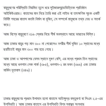
বায়ুদূষণের পরিস্থিতি নিয়মিত তুলে ধরে সুইজারল্যান্ডভিত্তিক প্রতিষ্ঠান
আইকিউএয়ার। বাতাসের মান নিয়ে তৈরি করা এই লাইভ বা তাৎক্ষণিক সূচক একটি
নির্দিষ্ট শহরের বাতাস কতটা নির্মল বা দূষিত, সে সম্পর্কে মানুষকে তথ্য দেয় ও সতর্ক
করে।
আজ বিশ্বে বায়ুদূষণে ৩১৬ স্কোর নিয়ে শীর্ষ অবস্থানে আছে ভারতের দিল্লি।
আজ ঢাকার বায়ুর গড় মান ৩০০ না পেরোলেও নগরীর শীর্ষ দূষিত ১০ স্থানের মধ্যে
ছয়টিতেই বায়ুর মান ৩০০ পার হয়ে গেছে।
আজ ঢাকা ও আশপাশের যেসব স্থানে দূষণ বেশি, এর মধ্যে প্রথম তিন স্থানের
মধ্যে আছে গুলশান লেক পার্ক (৩৮৫), গুলশান-২ রব ভবন (৩৬৯) এবং ঢাকার
মার্কিন দূতাবাস (৩৪৬)।
ঢাকার বায়ুদূষণের প্রধান উপাদান হলো বাতাসে অতিক্ষুদ্র বস্তুকণা বা পিএম ২.৫-এর
উপস্থিতি। আজ ঢাকার বাতাসে এর উপস্থিতি বিশ্ব স্বাস্থ্য সংস্থার