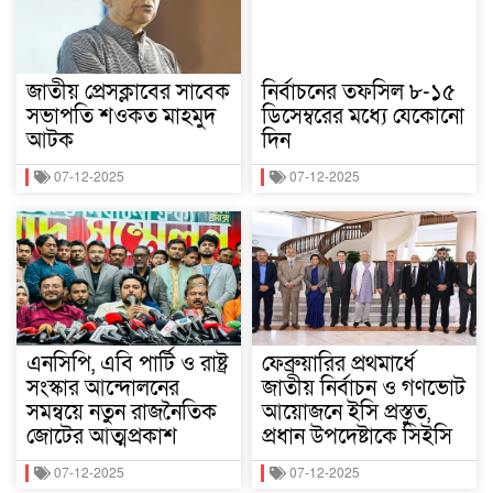
জাতীয় প্রেসক্লাবের সাবেক
নির্বাচনের তফসিল ৮-১৫
সভাপতি শওকত মাহমুদ
ডিসেম্বরের মধ্যে যেকোনো
আটক
দিন
07-12-2025
07-12-2025
এনসিপি, এবি পার্টি ও রাষ্ট্র
ফেব্রুয়ারির প্রথমার্ধে
সংস্কার আন্দোলনের
জাতীয় নির্বাচন ও গণভোট
সমন্বয়ে নতুন রাজনৈতিক
আয়োজনে ইসি প্রস্তুত,
জোটের আত্মপ্রকাশ
প্রধান উপদেষ্টাকে সিইসি
07-12-2025
07-12-2025