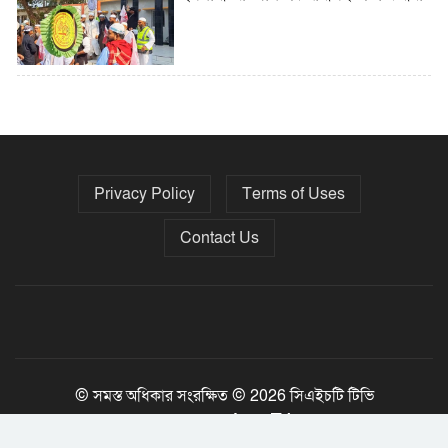
৫ বছরে বিদেশি ঋণ বেড়েছে ৪২%
Privacy Policy
Terms of Uses
নির্বাচনের তফসিল ৮-১৫ ডিসেম্বরের মধ্যে
যেকোনো দিন
Contact Us
ফেব্রুয়ারির প্রথমার্ধে জাতীয় নির্বাচন ও
গণভোট আয়োজনে ইসি প্রস্তুত, প্রধান
উপদেষ্টাকে সিইসি
© সমস্ত অধিকার সংরক্ষিত © 2026 সিএইচটি টিভি
Jony Tripura
Developed By