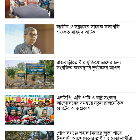
জাতীয় প্রেসক্লাবের সাবেক সভাপতি
শওকত মাহমুদ আটক
রাজবাড়ীতে বীর মুক্তিযোদ্ধাদের জন্য
সংরক্ষিত কবরস্থানে দুর্বৃত্তদের আগুন
এনসিপি, এবি পার্টি ও রাষ্ট্র সংস্কার
আন্দোলনের সমন্বয়ে নতুন রাজনৈতিক
জোটের আত্মপ্রকাশ
গোপালগঞ্জে শহীদ মিনারে জুতা পায়ে
ইসলামী আন্দোলনের প্রার্থীসহ নেতা-কর্মীরা