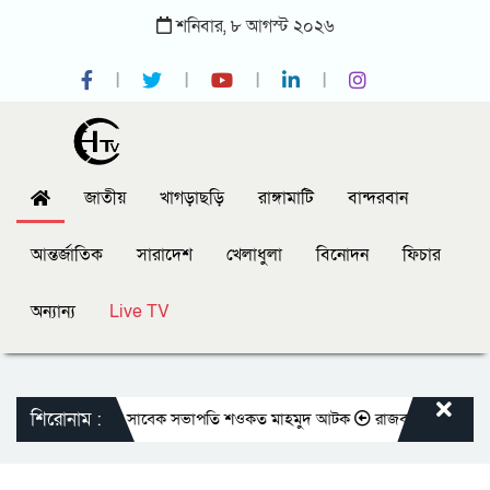
শনিবার,
৮
আগস্ট
২০২৬
জাতীয়
খাগড়াছড়ি
রাঙ্গামাটি
বান্দরবান
আন্তর্জাতিক
সারাদেশ
খেলাধুলা
বিনোদন
ফিচার
অন্যান্য
Live TV
শিরোনাম :
তীয় প্রেসক্লাবের সাবেক সভাপতি শওকত মাহমুদ আটক
রাজবাড়ীতে বীর মুক্তিযোদ্