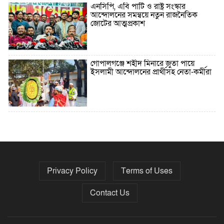
এনসিপি, এবি পার্টি ও রাষ্ট্র সংস্কার
আন্দোলনের সমন্বয়ে নতুন রাজনৈতিক
জোটের আত্মপ্রকাশ
গোপালগঞ্জে শহীদ মিনারে জুতা পায়ে
ইসলামী আন্দোলনের প্রার্থীসহ নেতা-কর্মীরা
৫ বছরে বিদেশি ঋণ বেড়েছে ৪২%
Privacy Policy
Terms of Uses
নির্বাচনের তফসিল ৮-১৫ ডিসেম্বরের মধ্যে
যেকোনো দিন
Contact Us