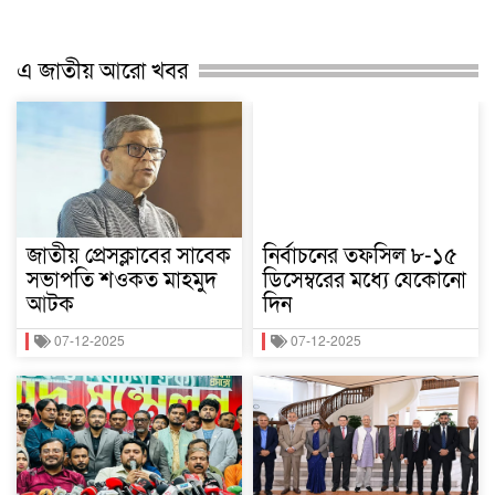
এ জাতীয় আরো খবর
জাতীয় প্রেসক্লাবের সাবেক
নির্বাচনের তফসিল ৮-১৫
সভাপতি শওকত মাহমুদ
ডিসেম্বরের মধ্যে যেকোনো
আটক
দিন
07-12-2025
07-12-2025