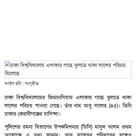
ফাইল ছবি : সংগৃহীত
ঢাকা বিশ্ববিদ্যালয়ের জিমনেসিয়াম এলাকায় গাছে ঝুলতে থাকা
লাশের পরিচয় পাওয়া গেছে। তাঁর নাম আবু সালেহ (৪৫)। তিনি
ঢাকার কেরানীগঞ্জের বাসিন্দা।
পুলিশের রমনা বিভাগের উপকমিশনার (ডিসি) মাসুদ আলম প্রথম
আলোকে এ তথ্য জানান। আবু সালেহর পরিবারের সঙ্গেও