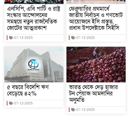
এনসিপি, এবি পার্টি ও রাষ্ট্র
ফেব্রুয়ারির প্রথমার্ধে
সংস্কার আন্দোলনের
জাতীয় নির্বাচন ও গণভোট
সমন্বয়ে নতুন রাজনৈতিক
আয়োজনে ইসি প্রস্তুত,
জোটের আত্মপ্রকাশ
প্রধান উপদেষ্টাকে সিইসি
07-12-2025
07-12-2025
৫ বছরে বিদেশি ঋণ
ভারত থেকে দেড় হাজার
বেড়েছে ৪২%
টন পেঁয়াজ আমদানির
অনুমতি
07-12-2025
07-12-2025