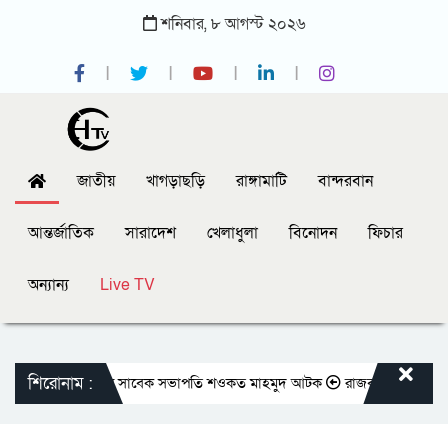
শনিবার,
৮
আগস্ট
২০২৬
জাতীয়
খাগড়াছড়ি
রাঙ্গামাটি
বান্দরবান
আন্তর্জাতিক
সারাদেশ
খেলাধুলা
বিনোদন
ফিচার
অন্যান্য
Live TV
শিরোনাম :
তীয় প্রেসক্লাবের সাবেক সভাপতি শওকত মাহমুদ আটক
রাজবাড়ীতে বীর মুক্তিযোদ্