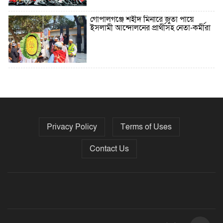
গোপালগঞ্জে শহীদ মিনারে জুতা পায়ে
ইসলামী আন্দোলনের প্রার্থীসহ নেতা-কর্মীরা
৫ বছরে বিদেশি ঋণ বেড়েছে ৪২%
Privacy Policy
Terms of Uses
নির্বাচনের তফসিল ৮-১৫ ডিসেম্বরের মধ্যে
যেকোনো দিন
Contact Us
ফেব্রুয়ারির প্রথমার্ধে জাতীয় নির্বাচন ও
গণভোট আয়োজনে ইসি প্রস্তুত, প্রধান
উপদেষ্টাকে সিইসি