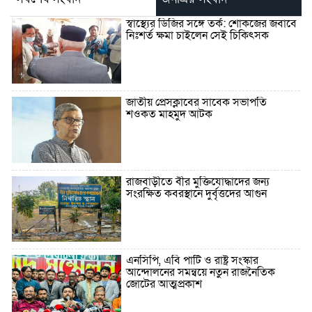
স্বাস্থ্যের ডিজির সঙ্গে তর্ক: শোকজের জবাবে
নিঃশর্ত ক্ষমা চাইলেন সেই চিকিৎসক
জাতীয় প্রেসক্লাবের সাবেক সভাপতি
শওকত মাহমুদ আটক
রাজবাড়ীতে বীর মুক্তিযোদ্ধাদের জন্য
সংরক্ষিত কবরস্থানে দুর্বৃত্তদের আগুন
এনসিপি, এবি পার্টি ও রাষ্ট্র সংস্কার
আন্দোলনের সমন্বয়ে নতুন রাজনৈতিক
জোটের আত্মপ্রকাশ