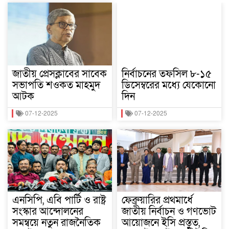
জাতীয় প্রেসক্লাবের সাবেক
নির্বাচনের তফসিল ৮-১৫
সভাপতি শওকত মাহমুদ
ডিসেম্বরের মধ্যে যেকোনো
আটক
দিন
07-12-2025
07-12-2025
এনসিপি, এবি পার্টি ও রাষ্ট্র
ফেব্রুয়ারির প্রথমার্ধে
সংস্কার আন্দোলনের
জাতীয় নির্বাচন ও গণভোট
সমন্বয়ে নতুন রাজনৈতিক
আয়োজনে ইসি প্রস্তুত,