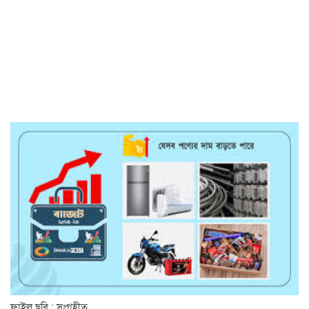
ফাইল ছবি : সংগৃহীত