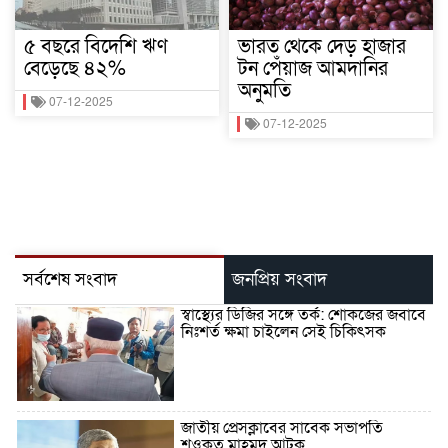
৫ বছরে বিদেশি ঋণ
ভারত থেকে দেড় হাজার
বেড়েছে ৪২%
টন পেঁয়াজ আমদানির
অনুমতি
07-12-2025
07-12-2025
সর্বশেষ সংবাদ
জনপ্রিয় সংবাদ
স্বাস্থ্যের ডিজির সঙ্গে তর্ক: শোকজের জবাবে
নিঃশর্ত ক্ষমা চাইলেন সেই চিকিৎসক
জাতীয় প্রেসক্লাবের সাবেক সভাপতি
শওকত মাহমুদ আটক