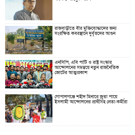
রাজবাড়ীতে বীর মুক্তিযোদ্ধাদের জন্য
সংরক্ষিত কবরস্থানে দুর্বৃত্তদের আগুন
এনসিপি, এবি পার্টি ও রাষ্ট্র সংস্কার
আন্দোলনের সমন্বয়ে নতুন রাজনৈতিক
জোটের আত্মপ্রকাশ
গোপালগঞ্জে শহীদ মিনারে জুতা পায়ে
ইসলামী আন্দোলনের প্রার্থীসহ নেতা-কর্মীরা
৫ বছরে বিদেশি ঋণ বেড়েছে ৪২%