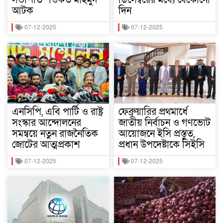
আটক
দিন
07-12-2025
07-12-2025
এনসিপি, এবি পার্টি ও রাষ্ট্র
ফেব্রুয়ারির প্রথমার্ধে
সংস্কার আন্দোলনের
জাতীয় নির্বাচন ও গণভোট
সমন্বয়ে নতুন রাজনৈতিক
আয়োজনে ইসি প্রস্তুত,
জোটের আত্মপ্রকাশ
প্রধান উপদেষ্টাকে সিইসি
07-12-2025
07-12-2025