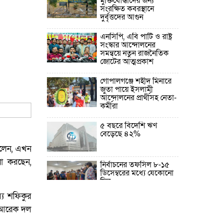
মুক্তিযোদ্ধাদের জন্য
সংরক্ষিত কবরস্থানে
দুর্বৃত্তদের আগুন
এনসিপি, এবি পার্টি ও রাষ্ট্র
সংস্কার আন্দোলনের
সমন্বয়ে নতুন রাজনৈতিক
জোটের আত্মপ্রকাশ
গোপালগঞ্জে শহীদ মিনারে
জুতা পায়ে ইসলামী
আন্দোলনের প্রার্থীসহ নেতা-
কর্মীরা
৫ বছরে বিদেশি ঋণ
বেড়েছে ৪২%
িলেন, এখন
না করছেন,
নির্বাচনের তফসিল ৮-১৫
ডিসেম্বরের মধ্যে যেকোনো
দিন
যে শফিকুর
ফেব্রুয়ারির প্রথমার্ধে জাতীয়
, আরেক দল
নির্বাচন ও গণভোট