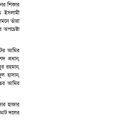
নের শিকার
তে ইসলামী
ামনে তাঁরা
 অপচেষ্টা
টের আমির
দ প্রধান,
ুর রহমান,
ুল হাসান,
াতের আমির
জার হাজার
ে আট দলের