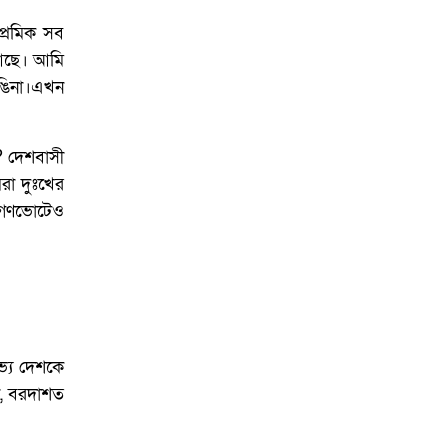
রেমিক সব
 আছে। আমি
ঙিনা।এখন
? দেশবাসী
রা দুঃখের
া গণভোটেও
ভ্য দেশকে
া, বরদাশত