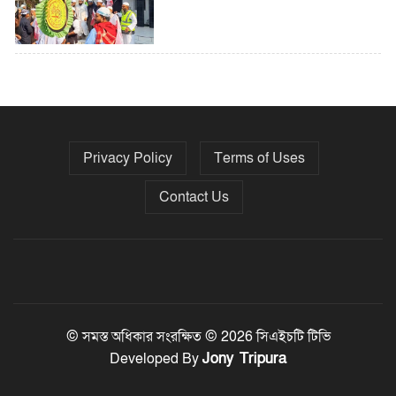
৫ বছরে বিদেশি ঋণ বেড়েছে ৪২%
Privacy Policy
Terms of Uses
নির্বাচনের তফসিল ৮-১৫ ডিসেম্বরের মধ্যে
যেকোনো দিন
Contact Us
ফেব্রুয়ারির প্রথমার্ধে জাতীয় নির্বাচন ও
গণভোট আয়োজনে ইসি প্রস্তুত, প্রধান
উপদেষ্টাকে সিইসি
© সমস্ত অধিকার সংরক্ষিত © 2026 সিএইচটি টিভি
Jony Tripura
Developed By