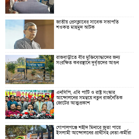
জাতীয় প্রেসক্লাবের সাবেক সভাপতি
শওকত মাহমুদ আটক
রাজবাড়ীতে বীর মুক্তিযোদ্ধাদের জন্য
সংরক্ষিত কবরস্থানে দুর্বৃত্তদের আগুন
এনসিপি, এবি পার্টি ও রাষ্ট্র সংস্কার
আন্দোলনের সমন্বয়ে নতুন রাজনৈতিক
জোটের আত্মপ্রকাশ
গোপালগঞ্জে শহীদ মিনারে জুতা পায়ে
ইসলামী আন্দোলনের প্রার্থীসহ নেতা-কর্মীরা