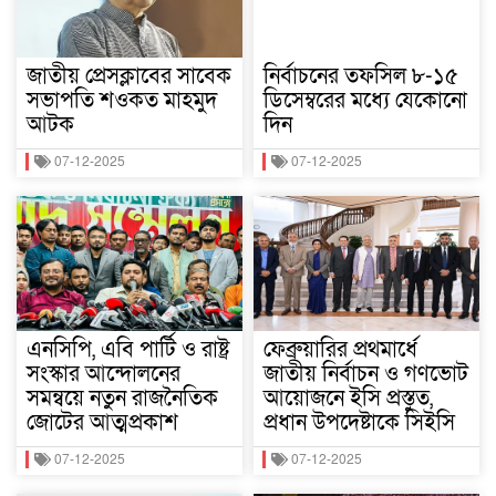
জাতীয় প্রেসক্লাবের সাবেক
নির্বাচনের তফসিল ৮-১৫
সভাপতি শওকত মাহমুদ
ডিসেম্বরের মধ্যে যেকোনো
আটক
দিন
07-12-2025
07-12-2025
এনসিপি, এবি পার্টি ও রাষ্ট্র
ফেব্রুয়ারির প্রথমার্ধে
সংস্কার আন্দোলনের
জাতীয় নির্বাচন ও গণভোট
সমন্বয়ে নতুন রাজনৈতিক
আয়োজনে ইসি প্রস্তুত,
জোটের আত্মপ্রকাশ
প্রধান উপদেষ্টাকে সিইসি
07-12-2025
07-12-2025