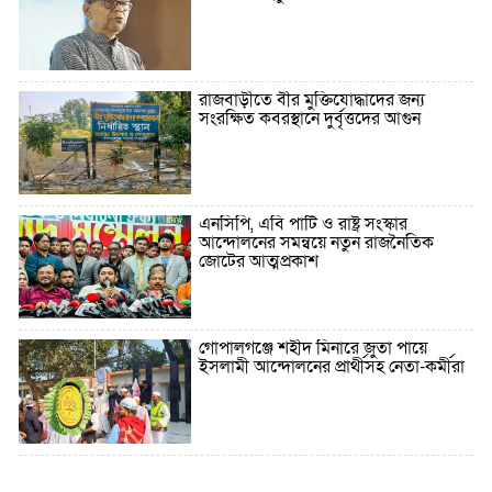
রাজবাড়ীতে বীর মুক্তিযোদ্ধাদের জন্য
সংরক্ষিত কবরস্থানে দুর্বৃত্তদের আগুন
এনসিপি, এবি পার্টি ও রাষ্ট্র সংস্কার
আন্দোলনের সমন্বয়ে নতুন রাজনৈতিক
জোটের আত্মপ্রকাশ
গোপালগঞ্জে শহীদ মিনারে জুতা পায়ে
ইসলামী আন্দোলনের প্রার্থীসহ নেতা-কর্মীরা
৫ বছরে বিদেশি ঋণ বেড়েছে ৪২%