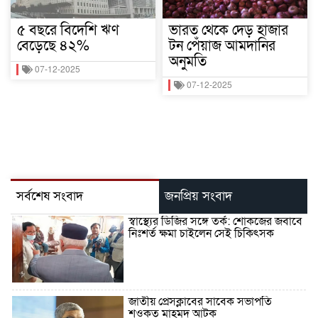
৫ বছরে বিদেশি ঋণ
ভারত থেকে দেড় হাজার
বেড়েছে ৪২%
টন পেঁয়াজ আমদানির
অনুমতি
07-12-2025
07-12-2025
সর্বশেষ সংবাদ
জনপ্রিয় সংবাদ
স্বাস্থ্যের ডিজির সঙ্গে তর্ক: শোকজের জবাবে
নিঃশর্ত ক্ষমা চাইলেন সেই চিকিৎসক
জাতীয় প্রেসক্লাবের সাবেক সভাপতি
শওকত মাহমুদ আটক