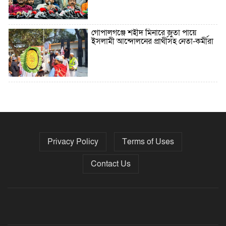
গোপালগঞ্জে শহীদ মিনারে জুতা পায়ে
ইসলামী আন্দোলনের প্রার্থীসহ নেতা-কর্মীরা
৫ বছরে বিদেশি ঋণ বেড়েছে ৪২%
Privacy Policy
Terms of Uses
নির্বাচনের তফসিল ৮-১৫ ডিসেম্বরের মধ্যে
যেকোনো দিন
Contact Us
ফেব্রুয়ারির প্রথমার্ধে জাতীয় নির্বাচন ও
গণভোট আয়োজনে ইসি প্রস্তুত, প্রধান
উপদেষ্টাকে সিইসি