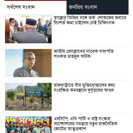
সর্বশেষ সংবাদ
জনপ্রিয় সংবাদ
স্বাস্থ্যের ডিজির সঙ্গে তর্ক: শোকজের জবাবে
নিঃশর্ত ক্ষমা চাইলেন সেই চিকিৎসক
জাতীয় প্রেসক্লাবের সাবেক সভাপতি
শওকত মাহমুদ আটক
রাজবাড়ীতে বীর মুক্তিযোদ্ধাদের জন্য
সংরক্ষিত কবরস্থানে দুর্বৃত্তদের আগুন
এনসিপি, এবি পার্টি ও রাষ্ট্র সংস্কার
আন্দোলনের সমন্বয়ে নতুন রাজনৈতিক
জোটের আত্মপ্রকাশ