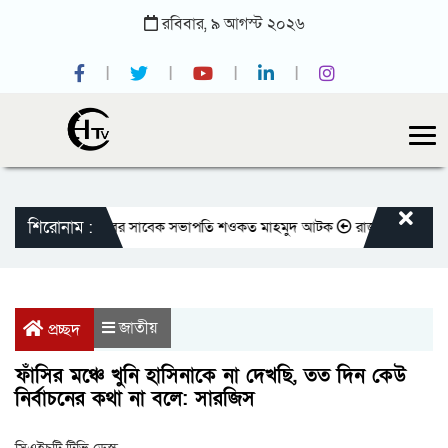
রবিবার,
৯
আগস্ট
২০২৬
শিরোনাম :
জাতীয় প্রেসক্লাবের সাবেক সভাপতি শওকত মাহমুদ আটক
রাজবাড়ীতে বীর মুক্তিযো
জাতীয়
প্রচ্ছদ
ফাঁসির মঞ্চে খুনি হাসিনাকে না দেখছি, তত দিন কেউ
নির্বাচনের কথা না বলে: সারজিস