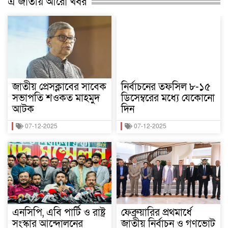
এ জাতীয় আরো খবর
জাতীয় প্রেসক্লাবের সাবেক
নির্বাচনের তফসিল ৮-১৫
সভাপতি শওকত মাহমুদ
ডিসেম্বরের মধ্যে যেকোনো
আটক
দিন
07-12-2025
07-12-2025
এনসিপি, এবি পার্টি ও রাষ্ট্র
ফেব্রুয়ারির প্রথমার্ধে
সংস্কার আন্দোলনের
জাতীয় নির্বাচন ও গণভোট