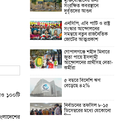
মুক্তিযোদ্ধাদের জন্য
সংরক্ষিত কবরস্থানে
দুর্বৃত্তদের আগুন
এনসিপি, এবি পার্টি ও রাষ্ট্র
সংস্কার আন্দোলনের
সমন্বয়ে নতুন রাজনৈতিক
জোটের আত্মপ্রকাশ
গোপালগঞ্জে শহীদ মিনারে
জুতা পায়ে ইসলামী
আন্দোলনের প্রার্থীসহ নেতা-
কর্মীরা
৫ বছরে বিদেশি ঋণ
বেড়েছে ৪২%
 আরও ১০০টি
নির্বাচনের তফসিল ৮-১৫
ডিসেম্বরের মধ্যে যেকোনো
দিন
বাংলাদেশের
ফেব্রুয়ারির প্রথমার্ধে জাতীয়
নির্বাচন ও গণভোট