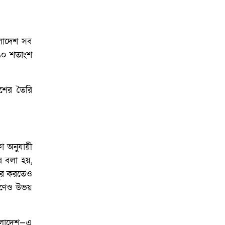
আয়োজনে ইসি প্রস্তুত,
প্রধান উপদেষ্টাকে সিইসি
াংলাদেশ সব
 ১০ শতাংশ
েশের তৈরি
ফা অনুযায়ী
ে বলা হয়,
দূর করতেও
্রহণেও উভয়
াংলাদেশ—এ