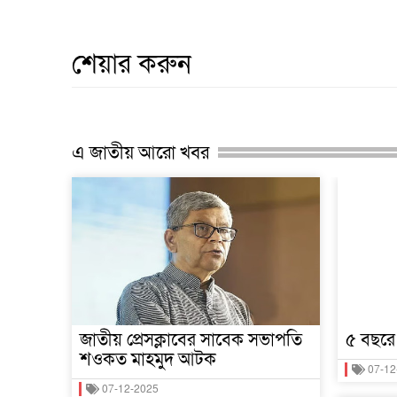
শেয়ার করুন
এ জাতীয় আরো খবর
জাতীয় প্রেসক্লাবের সাবেক সভাপতি
৫ বছরে
শওকত মাহমুদ আটক
07-12
07-12-2025