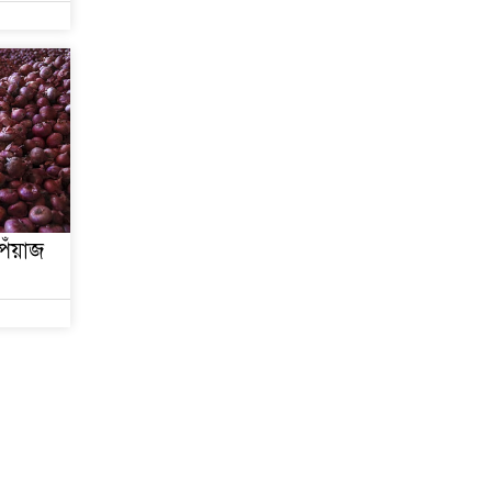
েঁয়াজ