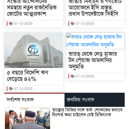
সংস্কার আন্দোলনের
জাতীয় নির্বাচন ও গণভোট
সমন্বয়ে নতুন রাজনৈতিক
আয়োজনে ইসি প্রস্তুত,
জোটের আত্মপ্রকাশ
প্রধান উপদেষ্টাকে সিইসি
07-12-2025
07-12-2025
ভারত থেকে দেড় হাজার
টন পেঁয়াজ আমদানির
অনুমতি
৫ বছরে বিদেশি ঋণ
07-12-2025
বেড়েছে ৪২%
07-12-2025
সর্বশেষ সংবাদ
জনপ্রিয় সংবাদ
স্বাস্থ্যের ডিজির সঙ্গে তর্ক: শোকজের জবাবে
নিঃশর্ত ক্ষমা চাইলেন সেই চিকিৎসক