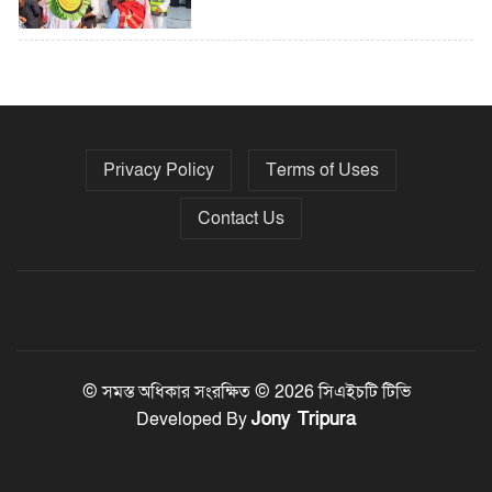
৫ বছরে বিদেশি ঋণ বেড়েছে ৪২%
Privacy Policy
Terms of Uses
নির্বাচনের তফসিল ৮-১৫ ডিসেম্বরের মধ্যে
যেকোনো দিন
Contact Us
ফেব্রুয়ারির প্রথমার্ধে জাতীয় নির্বাচন ও
গণভোট আয়োজনে ইসি প্রস্তুত, প্রধান
উপদেষ্টাকে সিইসি
© সমস্ত অধিকার সংরক্ষিত © 2026 সিএইচটি টিভি
Jony Tripura
Developed By