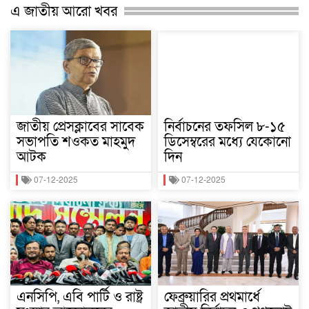
এ জাতীয় আরো খবর
জাতীয় প্রেসক্লাবের সাবেক
নির্বাচনের তফসিল ৮-১৫
সভাপতি শওকত মাহমুদ
ডিসেম্বরের মধ্যে যেকোনো
আটক
দিন
07-12-2025
07-12-2025
এনসিপি, এবি পার্টি ও রাষ্ট্র
ফেব্রুয়ারির প্রথমার্ধে