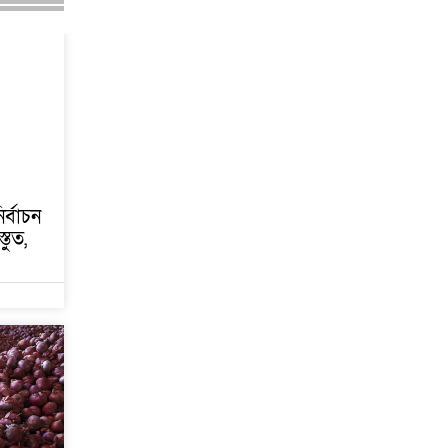
ির্বাচন
তুত,