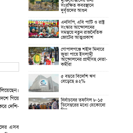
মুক্তিযোদ্ধাদের জন্য
সংরক্ষিত কবরস্থানে
দুর্বৃত্তদের আগুন
এনসিপি, এবি পার্টি ও রাষ্ট্র
সংস্কার আন্দোলনের
সমন্বয়ে নতুন রাজনৈতিক
জোটের আত্মপ্রকাশ
গোপালগঞ্জে শহীদ মিনারে
জুতা পায়ে ইসলামী
আন্দোলনের প্রার্থীসহ নেতা-
কর্মীরা
৫ বছরে বিদেশি ঋণ
বেড়েছে ৪২%
ালিয়েছেন।
 দেশে গিয়ে
নির্বাচনের তফসিল ৮-১৫
ডিসেম্বরের মধ্যে যেকোনো
 করে দেশি-
দিন
ফেব্রুয়ারির প্রথমার্ধে জাতীয়
িকদের এসব
নির্বাচন ও গণভোট