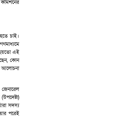
আয়োজনে ইসি প্রস্তুত,
য কমিশনের
প্রধান উপদেষ্টাকে সিইসি
 হতে চাই।
 গণমাধ্যমে
ই হয়তো এই
আছেন, কোন
গে আলোচনা
র জেনারেল
উপদেষ্টা)
ঁরা সদস্য
ওয়ার পরেই