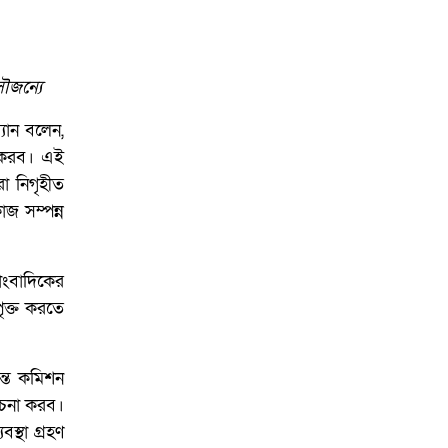
ৌজন্যে
যান বলেন,
া করব। এই
া নিগৃহীত
জ সম্পন্ন
াংবাদিকের
ৃক্ত করতে
ন্ত কমিশন
োচনা করব।
স্থা গ্রহণ