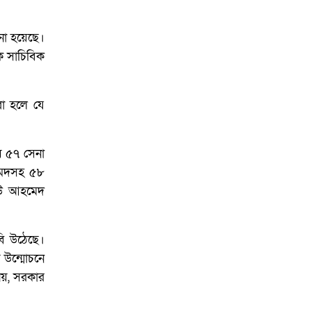
না হয়েছে।
ে সাচিবিক
রা হলে যে
য় ৫৭ সেনা
হমেদসহ ৫৮
 ইউ আহমেদ
বি উঠেছে।
য উন্মোচনে
নয়, সরকার