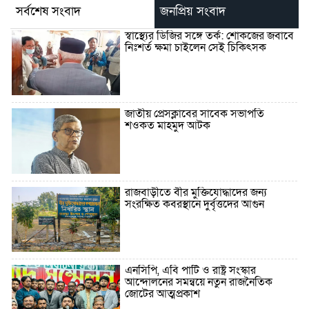
সর্বশেষ সংবাদ
জনপ্রিয় সংবাদ
স্বাস্থ্যের ডিজির সঙ্গে তর্ক: শোকজের জবাবে
নিঃশর্ত ক্ষমা চাইলেন সেই চিকিৎসক
জাতীয় প্রেসক্লাবের সাবেক সভাপতি
শওকত মাহমুদ আটক
রাজবাড়ীতে বীর মুক্তিযোদ্ধাদের জন্য
সংরক্ষিত কবরস্থানে দুর্বৃত্তদের আগুন
এনসিপি, এবি পার্টি ও রাষ্ট্র সংস্কার
আন্দোলনের সমন্বয়ে নতুন রাজনৈতিক
জোটের আত্মপ্রকাশ