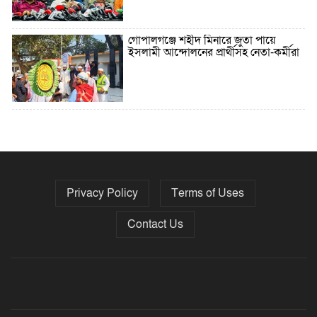
গোপালগঞ্জে শহীদ মিনারে জুতা পায়ে
ইসলামী আন্দোলনের প্রার্থীসহ নেতা-কর্মীরা
৫ বছরে বিদেশি ঋণ বেড়েছে ৪২%
Privacy Policy
Terms of Uses
নির্বাচনের তফসিল ৮-১৫ ডিসেম্বরের মধ্যে
যেকোনো দিন
Contact Us
ফেব্রুয়ারির প্রথমার্ধে জাতীয় নির্বাচন ও
গণভোট আয়োজনে ইসি প্রস্তুত, প্রধান
উপদেষ্টাকে সিইসি