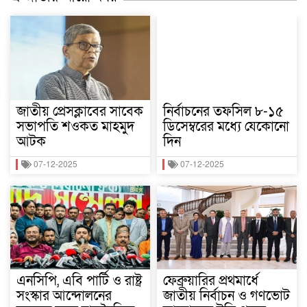
জাতীয় প্রেসক্লাবের সাবেক
নির্বাচনের তফসিল ৮-১৫
সভাপতি শওকত মাহমুদ
ডিসেম্বরের মধ্যে যেকোনো
আটক
দিন
07-12-2025
07-12-2025
এনসিপি, এবি পার্টি ও রাষ্ট্র
ফেব্রুয়ারির প্রথমার্ধে
সংস্কার আন্দোলনের
জাতীয় নির্বাচন ও গণভোট