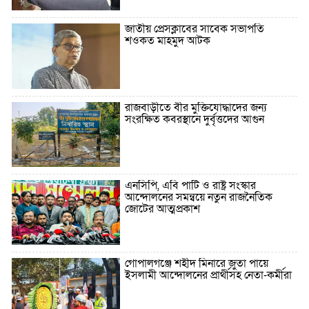
জাতীয় প্রেসক্লাবের সাবেক সভাপতি
শওকত মাহমুদ আটক
রাজবাড়ীতে বীর মুক্তিযোদ্ধাদের জন্য
সংরক্ষিত কবরস্থানে দুর্বৃত্তদের আগুন
এনসিপি, এবি পার্টি ও রাষ্ট্র সংস্কার
আন্দোলনের সমন্বয়ে নতুন রাজনৈতিক
জোটের আত্মপ্রকাশ
গোপালগঞ্জে শহীদ মিনারে জুতা পায়ে
ইসলামী আন্দোলনের প্রার্থীসহ নেতা-কর্মীরা