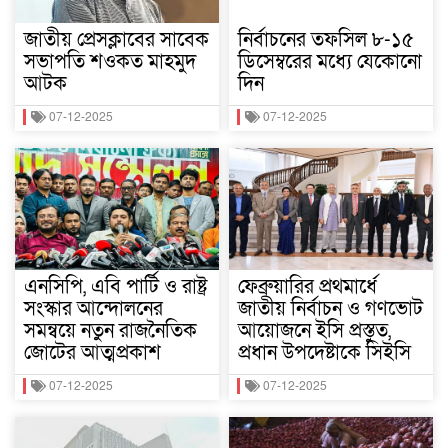
জাতীয় প্রেসক্লাবের সাবেক
নির্বাচনের তফসিল ৮-১৫
সভাপতি শওকত মাহমুদ
ডিসেম্বরের মধ্যে যেকোনো
আটক
দিন
07-12-2025
07-12-2025
এনসিপি, এবি পার্টি ও রাষ্ট্র
ফেব্রুয়ারির প্রথমার্ধে
সংস্কার আন্দোলনের
জাতীয় নির্বাচন ও গণভোট
সমন্বয়ে নতুন রাজনৈতিক
আয়োজনে ইসি প্রস্তুত,
জোটের আত্মপ্রকাশ
প্রধান উপদেষ্টাকে সিইসি
07-12-2025
07-12-2025