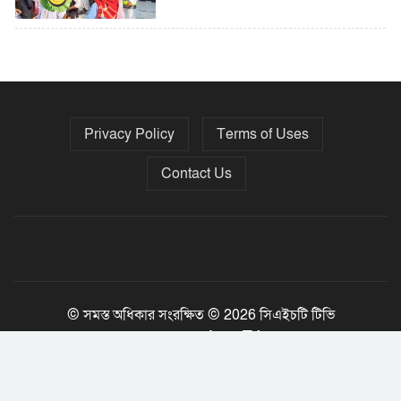
৫ বছরে বিদেশি ঋণ বেড়েছে ৪২%
Privacy Policy
Terms of Uses
নির্বাচনের তফসিল ৮-১৫ ডিসেম্বরের মধ্যে
যেকোনো দিন
Contact Us
ফেব্রুয়ারির প্রথমার্ধে জাতীয় নির্বাচন ও
গণভোট আয়োজনে ইসি প্রস্তুত, প্রধান
উপদেষ্টাকে সিইসি
© সমস্ত অধিকার সংরক্ষিত © 2026 সিএইচটি টিভি
Jony Tripura
Developed By