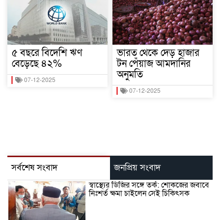
৫ বছরে বিদেশি ঋণ
ভারত থেকে দেড় হাজার
বেড়েছে ৪২%
টন পেঁয়াজ আমদানির
অনুমতি
07-12-2025
07-12-2025
সর্বশেষ সংবাদ
জনপ্রিয় সংবাদ
স্বাস্থ্যের ডিজির সঙ্গে তর্ক: শোকজের জবাবে
নিঃশর্ত ক্ষমা চাইলেন সেই চিকিৎসক