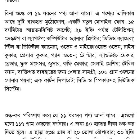
পারবে।
বিনা শুল্কে যে ১৯ ধরনের পণ্য আনা যাবে। এ পণ্যের তালিকায়
আছে দুটি ব্যবহৃত মুঠোফোন; একটি নতুন মোবাইল ফোন; ১৫
বর্গমিটার আয়তনবিশিষ্ট কার্পেট; ২৯ ইঞ্চি পর্যন্ত টেলিভিশন;
ডেস্কটপ বা ল্যাপটপ; কম্পিউটার স্ক্যানার; প্রিন্টার; ভিডিও ক্যামেরা;
স্টিল বা ডিজিটাল ক্যামেরা; ওভেন ও মাইক্রোওয়েভ ওভেন; রাইস
কুকার, প্রেসার কুকার, গ্যাস ওভেন; টোস্টার, স্যান্ডউইচ মেকার,
ব্লেন্ডার, ফুড প্রসেসর, জুসার, কফি মেকার; সেলাই মেশিন; টেবিল
ফ্যান; ব্যক্তিগত ব্যবহারের জন্য খেলার সামগ্রী; ১০০ গ্রাম ওজনের
সোনার গয়না; এক কার্টন সিগারেট; সিডি ও স্পিকারসহ মিউজিক
সিস্টেম।
শুল্ক-কর পরিশোধ করে যে ১১ ধরনের পণ্য আনা যাবে। এগুলো
হলো ১১৭ গ্রাম ওজনের স্বর্ণবার। এ জন্য ৪০ হাজার টাকা শুল্ক-কর
দিতে হবে। এ ছাড়া ২৩৪ গ্রাম বা ২০ তোলা রৌপ্যবার; ৩০ ইঞ্চি