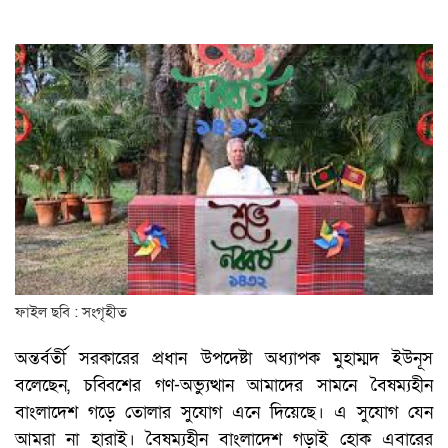
ফাইল ছবি : সংগৃহীত
অন্তর্বর্তী সরকারের প্রধান উপদেষ্টা অধ্যাপক মুহাম্মদ ইউনূস
বলেছেন, চব্বিশের গণ-অভ্যুত্থান আমাদের সামনে বৈষম্যহীন
বাংলাদেশ গড়ে তোলার সুযোগ এনে দিয়েছে। এ সুযোগ যেন
আমরা না হারাই। বৈষম্যহীন বাংলাদেশ গড়াই হোক এবারের