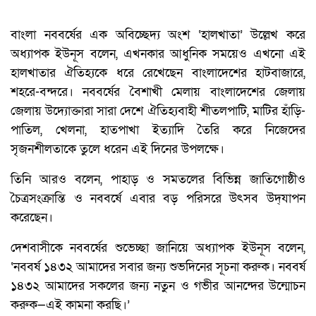
বাংলা নববর্ষের এক অবিচ্ছেদ্য অংশ ‘হালখাতা’ উল্লেখ করে
অধ্যাপক ইউনূস বলেন, এখনকার আধুনিক সময়েও এখনো এই
হালখাতার ঐতিহ্যকে ধরে রেখেছেন বাংলাদেশের হাটবাজারে,
শহরে-বন্দরে। নববর্ষের বৈশাখী মেলায় বাংলাদেশের জেলায়
জেলায় উদ্যোক্তারা সারা দেশে ঐতিহ্যবাহী শীতলপাটি, মাটির হাঁড়ি-
পাতিল, খেলনা, হাতপাখা ইত্যাদি তৈরি করে নিজেদের
সৃজনশীলতাকে তুলে ধরেন এই দিনের উপলক্ষে।
তিনি আরও বলেন, পাহাড় ও সমতলের বিভিন্ন জাতিগোষ্ঠীও
চৈত্রসংক্রান্তি ও নববর্ষে এবার বড় পরিসরে উৎসব উদ্‌যাপন
করেছেন।
দেশবাসীকে নববর্ষের শুভেচ্ছা জানিয়ে অধ্যাপক ইউনূস বলেন,
‘নববর্ষ ১৪৩২ আমাদের সবার জন্য শুভদিনের সূচনা করুক। নববর্ষ
১৪৩২ আমাদের সকলের জন্য নতুন ও গভীর আনন্দের উন্মোচন
করুক—এই কামনা করছি।’