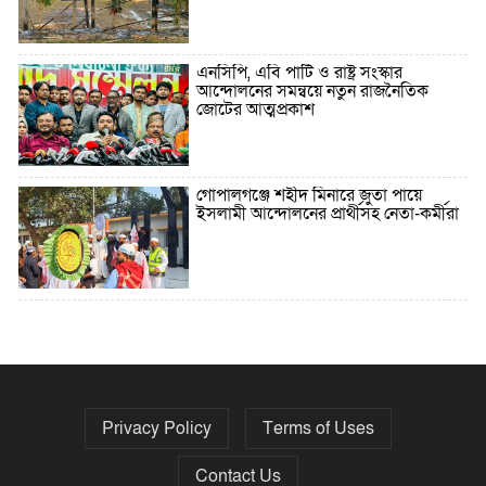
এনসিপি, এবি পার্টি ও রাষ্ট্র সংস্কার
আন্দোলনের সমন্বয়ে নতুন রাজনৈতিক
জোটের আত্মপ্রকাশ
গোপালগঞ্জে শহীদ মিনারে জুতা পায়ে
ইসলামী আন্দোলনের প্রার্থীসহ নেতা-কর্মীরা
৫ বছরে বিদেশি ঋণ বেড়েছে ৪২%
Privacy Policy
Terms of Uses
নির্বাচনের তফসিল ৮-১৫ ডিসেম্বরের মধ্যে
যেকোনো দিন
Contact Us