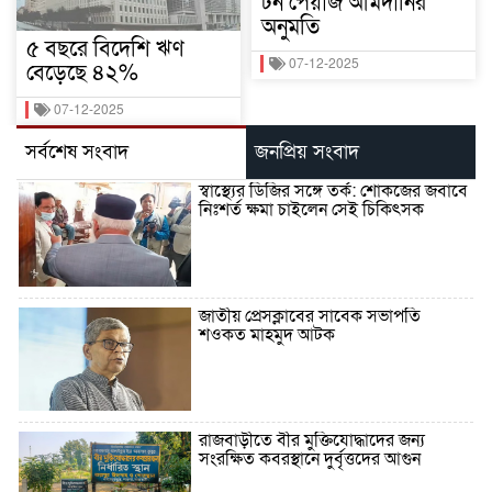
টন পেঁয়াজ আমদানির
অনুমতি
৫ বছরে বিদেশি ঋণ
07-12-2025
বেড়েছে ৪২%
07-12-2025
সর্বশেষ সংবাদ
জনপ্রিয় সংবাদ
স্বাস্থ্যের ডিজির সঙ্গে তর্ক: শোকজের জবাবে
নিঃশর্ত ক্ষমা চাইলেন সেই চিকিৎসক
জাতীয় প্রেসক্লাবের সাবেক সভাপতি
শওকত মাহমুদ আটক
রাজবাড়ীতে বীর মুক্তিযোদ্ধাদের জন্য
সংরক্ষিত কবরস্থানে দুর্বৃত্তদের আগুন