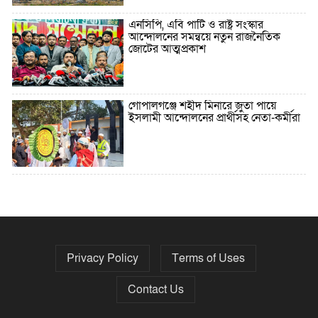
এনসিপি, এবি পার্টি ও রাষ্ট্র সংস্কার
আন্দোলনের সমন্বয়ে নতুন রাজনৈতিক
জোটের আত্মপ্রকাশ
গোপালগঞ্জে শহীদ মিনারে জুতা পায়ে
ইসলামী আন্দোলনের প্রার্থীসহ নেতা-কর্মীরা
৫ বছরে বিদেশি ঋণ বেড়েছে ৪২%
Privacy Policy
Terms of Uses
নির্বাচনের তফসিল ৮-১৫ ডিসেম্বরের মধ্যে
যেকোনো দিন
Contact Us