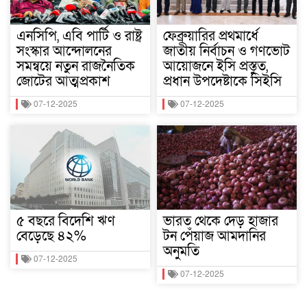
এনসিপি, এবি পার্টি ও রাষ্ট্র
ফেব্রুয়ারির প্রথমার্ধে
সংস্কার আন্দোলনের
জাতীয় নির্বাচন ও গণভোট
সমন্বয়ে নতুন রাজনৈতিক
আয়োজনে ইসি প্রস্তুত,
জোটের আত্মপ্রকাশ
প্রধান উপদেষ্টাকে সিইসি
07-12-2025
07-12-2025
৫ বছরে বিদেশি ঋণ
ভারত থেকে দেড় হাজার
বেড়েছে ৪২%
টন পেঁয়াজ আমদানির
অনুমতি
07-12-2025
07-12-2025