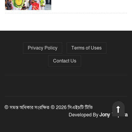
৫ বছরে বিদেশি ঋণ বেড়েছে ৪২%
Privacy Policy
Terms of Uses
নির্বাচনের তফসিল ৮-১৫ ডিসেম্বরের মধ্যে
যেকোনো দিন
Contact Us
ফেব্রুয়ারির প্রথমার্ধে জাতীয় নির্বাচন ও
গণভোট আয়োজনে ইসি প্রস্তুত, প্রধান
উপদেষ্টাকে সিইসি
© সমস্ত অধিকার সংরক্ষিত © 2026 সিএইচটি টিভি
Jony Tripura
Developed By