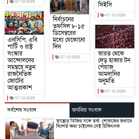
07-12-2025
সিইসি
07-12-2025
নির্বাচনের
তফসিল ৮-১৫
ডিসেম্বরের
এনসিপি, এবি
মধ্যে যেকোনো
পার্টি ও রাষ্ট্র
দিন
সংস্কার
ভারত থেকে
07-12-2025
আন্দোলনের
দেড় হাজার টন
সমন্বয়ে নতুন
পেঁয়াজ
রাজনৈতিক
আমদানির
জোটের
অনুমতি
আত্মপ্রকাশ
07-12-2025
07-12-2025
সর্বশেষ সংবাদ
জনপ্রিয় সংবাদ
স্বাস্থ্যের ডিজির সঙ্গে তর্ক: শোকজের জবাবে
নিঃশর্ত ক্ষমা চাইলেন সেই চিকিৎসক