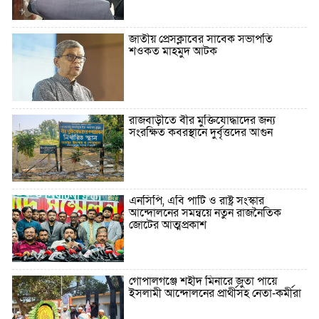
জাতীয় প্রেসক্লাবের সাবেক সভাপতি
শওকত মাহমুদ আটক
রাজবাড়ীতে বীর মুক্তিযোদ্ধাদের জন্য
সংরক্ষিত কবরস্থানে দুর্বৃত্তদের আগুন
এনসিপি, এবি পার্টি ও রাষ্ট্র সংস্কার
আন্দোলনের সমন্বয়ে নতুন রাজনৈতিক
জোটের আত্মপ্রকাশ
গোপালগঞ্জে শহীদ মিনারে জুতা পায়ে
ইসলামী আন্দোলনের প্রার্থীসহ নেতা-কর্মীরা