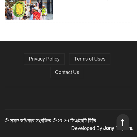
৫ বছরে বিদেশি ঋণ বেড়েছে ৪২%
Privacy Policy
Terms of Uses
নির্বাচনের তফসিল ৮-১৫ ডিসেম্বরের মধ্যে
যেকোনো দিন
Contact Us
ফেব্রুয়ারির প্রথমার্ধে জাতীয় নির্বাচন ও
গণভোট আয়োজনে ইসি প্রস্তুত, প্রধান
উপদেষ্টাকে সিইসি
© সমস্ত অধিকার সংরক্ষিত © 2026 সিএইচটি টিভি
Jony Tripura
Developed By