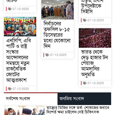
আটক
প্রস্তুত, প্রধান
উপদেষ্টাকে
07-12-2025
সিইসি
07-12-2025
নির্বাচনের
তফসিল ৮-১৫
ডিসেম্বরের
এনসিপি, এবি
মধ্যে যেকোনো
পার্টি ও রাষ্ট্র
দিন
সংস্কার
ভারত থেকে
07-12-2025
আন্দোলনের
দেড় হাজার টন
সমন্বয়ে নতুন
পেঁয়াজ
রাজনৈতিক
আমদানির
জোটের
অনুমতি
আত্মপ্রকাশ
07-12-2025
07-12-2025
সর্বশেষ সংবাদ
জনপ্রিয় সংবাদ
স্বাস্থ্যের ডিজির সঙ্গে তর্ক: শোকজের জবাবে
নিঃশর্ত ক্ষমা চাইলেন সেই চিকিৎসক