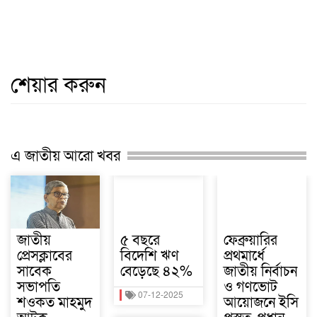
শেয়ার করুন
এ জাতীয় আরো খবর
জাতীয়
৫ বছরে
ফেব্রুয়ারির
প্রেসক্লাবের
বিদেশি ঋণ
প্রথমার্ধে
সাবেক
বেড়েছে ৪২%
জাতীয় নির্বাচন
সভাপতি
ও গণভোট
07-12-2025
শওকত মাহমুদ
আয়োজনে ইসি