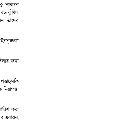
 ৭৫ শতাংশ
 বড় ঝুঁকি।
ন, তাঁদের
ইনশৃঙ্খলা
িলার জন্য
ত্তাহুমকি
 নিরাপত্তা
পারিশ করা
াস্তবায়ন,