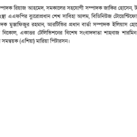
 সম্পাদক রিয়াজ আহমেদ, সমকালের সহযোগী সম্পাদক জাকির হোসেন,
্থা এএফপির ব্যুরোপ্রধান শেখ সাবিহা আলম, বিডিনিউজ টোয়েন্টিফোর
েদক মুস্তাফিজুর রহমান, আরটিভির প্রধান বার্তা সম্পাদক ইলিয়াস হো
ন নিকোল, একাত্তর টেলিভিশনের বিশেষ সংবাদদাতা শাহনাজ শারমি
্প সমন্বয়ক (এশিয়া) মারিয়া পিটারসন।