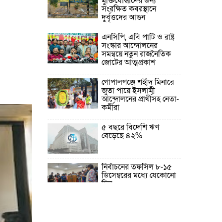
মুক্তিযোদ্ধাদের জন্য
সংরক্ষিত কবরস্থানে
দুর্বৃত্তদের আগুন
এনসিপি, এবি পার্টি ও রাষ্ট্র
সংস্কার আন্দোলনের
সমন্বয়ে নতুন রাজনৈতিক
জোটের আত্মপ্রকাশ
গোপালগঞ্জে শহীদ মিনারে
জুতা পায়ে ইসলামী
আন্দোলনের প্রার্থীসহ নেতা-
কর্মীরা
৫ বছরে বিদেশি ঋণ
বেড়েছে ৪২%
নির্বাচনের তফসিল ৮-১৫
ডিসেম্বরের মধ্যে যেকোনো
দিন
ফেব্রুয়ারির প্রথমার্ধে জাতীয়
নির্বাচন ও গণভোট