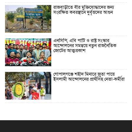
রাজবাড়ীতে বীর মুক্তিযোদ্ধাদের জন্য
সংরক্ষিত কবরস্থানে দুর্বৃত্তদের আগুন
এনসিপি, এবি পার্টি ও রাষ্ট্র সংস্কার
আন্দোলনের সমন্বয়ে নতুন রাজনৈতিক
জোটের আত্মপ্রকাশ
গোপালগঞ্জে শহীদ মিনারে জুতা পায়ে
ইসলামী আন্দোলনের প্রার্থীসহ নেতা-কর্মীরা
৫ বছরে বিদেশি ঋণ বেড়েছে ৪২%