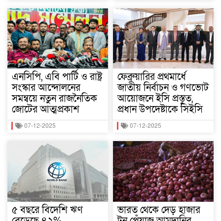
এনসিপি, এবি পার্টি ও রাষ্ট্র
ফেব্রুয়ারির প্রথমার্ধে
সংস্কার আন্দোলনের
জাতীয় নির্বাচন ও গণভোট
সমন্বয়ে নতুন রাজনৈতিক
আয়োজনে ইসি প্রস্তুত,
জোটের আত্মপ্রকাশ
প্রধান উপদেষ্টাকে সিইসি
07-12-2025
07-12-2025
৫ বছরে বিদেশি ঋণ
ভারত থেকে দেড় হাজার
বেড়েছে ৪২%
টন পেঁয়াজ আমদানির