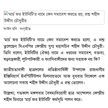
ফাইল ছবি : সংগৃহীত
‘মার্চ ফর ইউনিটি’র নামে কেন সমাবেশ করতে হলো, এ প্রশ্ন
তুলেছেন বিএনপির কেন্দ্রীয় যুগ্ম মহাসচিব শহীদ উদ্দীন চৌধুরী।
তিনি বলেন, ইউনিটির (ঐক্য) নামে এ ধরনের সমাবেশ, বক্তব্য,
ষড়যন্ত্রকারী, লুটপাটকারী ও ফ্যাসিবাদীদের জন্য সহায়ক নয় কি?
জাতীয়তাবাদী ছাত্রদলের প্রতিষ্ঠাবার্ষিকী উপলক্ষে রাজধানীর
ইঞ্জিনিয়ার্স ইনস্টিটিউশন মিলনায়তনে আজ বুধবার বিকেলে এক
আলোচনা সভায় শহীদ উদ্দীন চৌধুরী এ প্রশ্ন তোলেন।
উল্লেখ্য, গতকাল মঙ্গলবার বৈষম্যবিরোধী ছাত্র আন্দোলন কেন্দ্রীয়
শহীদ মিনারে ‘মার্চ ফর ইউনিটি’ কর্মসূচি পালন করে।