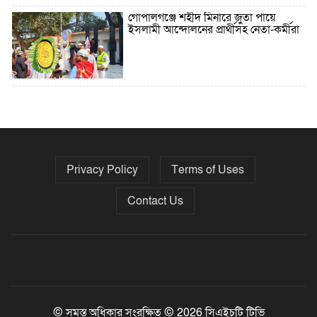
গোপালগঞ্জে শহীদ মিনারে জুতা পায়ে
ইসলামী আন্দোলনের প্রার্থীসহ নেতা-কর্মীরা
৫ বছরে বিদেশি ঋণ বেড়েছে ৪২%
Privacy Policy
Terms of Uses
নির্বাচনের তফসিল ৮-১৫ ডিসেম্বরের মধ্যে
যেকোনো দিন
Contact Us
ফেব্রুয়ারির প্রথমার্ধে জাতীয় নির্বাচন ও
গণভোট আয়োজনে ইসি প্রস্তুত, প্রধান
উপদেষ্টাকে সিইসি
© সমস্ত অধিকার সংরক্ষিত © 2026 সিএইচটি টিভি