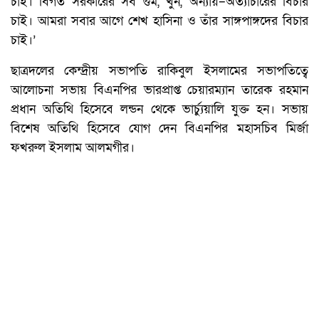
চাই। বিগত সরকারের সব গুম, খুন, অন্যায়–অত্যাচারের বিচার
চাই। আমরা সবার আগে শেখ হাসিনা ও তাঁর সাঙ্গপাঙ্গদের বিচার
চাই।’
ছাত্রদলের কেন্দ্রীয় সভাপতি রাকিবুল ইসলামের সভাপতিত্বে
আলোচনা সভায় বিএনপির ভারপ্রাপ্ত চেয়ারম্যান তারেক রহমান
প্রধান অতিথি হিসেবে লন্ডন থেকে ভার্চ্যুয়ালি যুক্ত হন। সভায়
বিশেষ অতিথি হিসেবে যোগ দেন বিএনপির মহাসচিব মির্জা
ফখরুল ইসলাম আলমগীর।