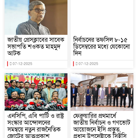
জাতীয় প্রেসক্লাবের সাবেক
নির্বাচনের তফসিল ৮-১৫
সভাপতি শওকত মাহমুদ
ডিসেম্বরের মধ্যে যেকোনো
আটক
দিন
07-12-2025
07-12-2025
এনসিপি, এবি পার্টি ও রাষ্ট্র
ফেব্রুয়ারির প্রথমার্ধে
সংস্কার আন্দোলনের
জাতীয় নির্বাচন ও গণভোট
সমন্বয়ে নতুন রাজনৈতিক
আয়োজনে ইসি প্রস্তুত,
জোটের আত্মপ্রকাশ
প্রধান উপদেষ্টাকে সিইসি