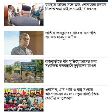
স্বাস্থ্যের ডিজির সঙ্গে তর্ক: শোকজের জবাবে
নিঃশর্ত ক্ষমা চাইলেন সেই চিকিৎসক
জাতীয় প্রেসক্লাবের সাবেক সভাপতি
শওকত মাহমুদ আটক
রাজবাড়ীতে বীর মুক্তিযোদ্ধাদের জন্য
সংরক্ষিত কবরস্থানে দুর্বৃত্তদের আগুন
এনসিপি, এবি পার্টি ও রাষ্ট্র সংস্কার
আন্দোলনের সমন্বয়ে নতুন রাজনৈতিক
জোটের আত্মপ্রকাশ