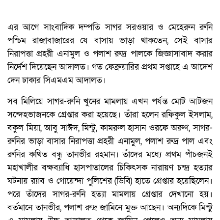
এর আগে সাংবাদিক দম্পতি সাগর সরওয়ার ও মেহেরুন রুনি
পশ্চিম রাজাবাজারের যে বাসায় ভাড়া থাকতেন, সেই বাসার
নিরাপত্তা প্রহরী এনামুল ও পলাশ রুদ্র পালকে জিজ্ঞাসাবাদ করার
নির্দেশ দিয়েছেন আদালত। গত ফেব্রুয়ারির প্রথম সপ্তাহে এ আদেশ
দেন ঢাকার সিএমএম আদালত।
সব মিলিয়ে সাগর-রুনি খুনের মামলায় এখন পর্যন্ত মোট আটজন
সন্দেহভাজনকে গ্রেপ্তার করা হয়েছে। তাঁরা হলেন রফিকুল ইসলাম,
বকুল মিয়া, আবু সাঈদ, মিন্টু, কামরুল হাসান ওরফে অরুণ, সাগর-
রুনির ভাড়া বাসার নিরাপত্তা প্রহরী এনামুল, পলাশ রুদ্র পাল এবং
রুনির কথিত বন্ধু তানভীর রহমান। তাঁদের মধ্যে প্রথম পাঁচজনই
মহাখালীর বক্ষব্যাধি হাসপাতালের চিকিৎসক নারায়ণ চন্দ্র হত্যার
ঘটনায় র‍্যাব ও গোয়েন্দা পুলিশের (ডিবি) হাতে গ্রেপ্তার হয়েছিলেন।
পরে তাঁদের সাগর-রুনি হত্যা মামলায় গ্রেপ্তার দেখানো হয়।
বর্তমানে তানভীর, পলাশ রুদ্র জামিনে মুক্ত আছেন। অন্যদিকে মিন্টু