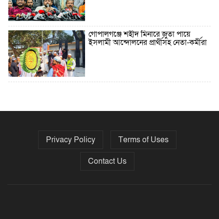
গোপালগঞ্জে শহীদ মিনারে জুতা পায়ে
ইসলামী আন্দোলনের প্রার্থীসহ নেতা-কর্মীরা
৫ বছরে বিদেশি ঋণ বেড়েছে ৪২%
Privacy Policy
Terms of Uses
নির্বাচনের তফসিল ৮-১৫ ডিসেম্বরের মধ্যে
যেকোনো দিন
Contact Us
ফেব্রুয়ারির প্রথমার্ধে জাতীয় নির্বাচন ও
গণভোট আয়োজনে ইসি প্রস্তুত, প্রধান
উপদেষ্টাকে সিইসি