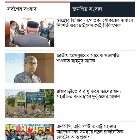
সর্বশেষ সংবাদ
জনপ্রিয় সংবাদ
স্বাস্থ্যের ডিজির সঙ্গে তর্ক: শোকজের জবাবে
নিঃশর্ত ক্ষমা চাইলেন সেই চিকিৎসক
জাতীয় প্রেসক্লাবের সাবেক সভাপতি
শওকত মাহমুদ আটক
রাজবাড়ীতে বীর মুক্তিযোদ্ধাদের জন্য
সংরক্ষিত কবরস্থানে দুর্বৃত্তদের আগুন
এনসিপি, এবি পার্টি ও রাষ্ট্র সংস্কার
আন্দোলনের সমন্বয়ে নতুন রাজনৈতিক
জোটের আত্মপ্রকাশ