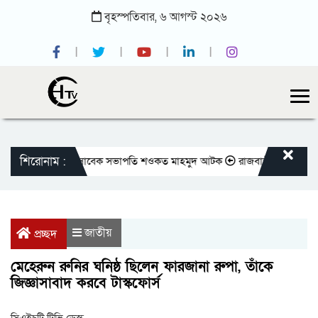
বৃহস্পতিবার,
৬
আগস্ট
২০২৬
শিরোনাম :
 প্রেসক্লাবের সাবেক সভাপতি শওকত মাহমুদ আটক
রাজবাড়ীতে বীর মুক্তিযোদ্ধাদ
জাতীয়
প্রচ্ছদ
মেহেরুন রুনির ঘনিষ্ঠ ছিলেন ফারজানা রুপা, তাঁকে
জিজ্ঞাসাবাদ করবে টাস্কফোর্স