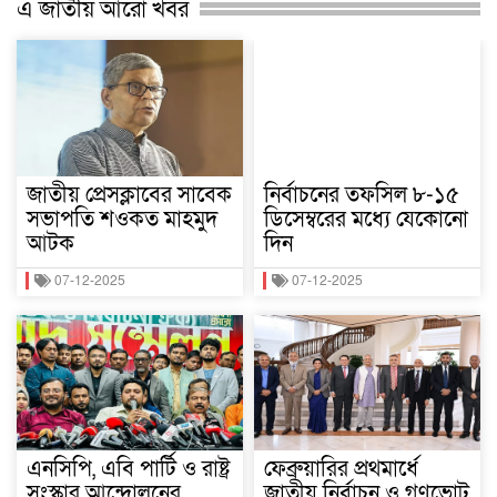
এ জাতীয় আরো খবর
জাতীয় প্রেসক্লাবের সাবেক
নির্বাচনের তফসিল ৮-১৫
সভাপতি শওকত মাহমুদ
ডিসেম্বরের মধ্যে যেকোনো
আটক
দিন
07-12-2025
07-12-2025
এনসিপি, এবি পার্টি ও রাষ্ট্র
ফেব্রুয়ারির প্রথমার্ধে
সংস্কার আন্দোলনের
জাতীয় নির্বাচন ও গণভোট