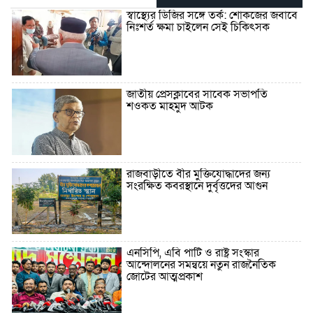
স্বাস্থ্যের ডিজির সঙ্গে তর্ক: শোকজের জবাবে
নিঃশর্ত ক্ষমা চাইলেন সেই চিকিৎসক
জাতীয় প্রেসক্লাবের সাবেক সভাপতি
শওকত মাহমুদ আটক
রাজবাড়ীতে বীর মুক্তিযোদ্ধাদের জন্য
সংরক্ষিত কবরস্থানে দুর্বৃত্তদের আগুন
এনসিপি, এবি পার্টি ও রাষ্ট্র সংস্কার
আন্দোলনের সমন্বয়ে নতুন রাজনৈতিক
জোটের আত্মপ্রকাশ