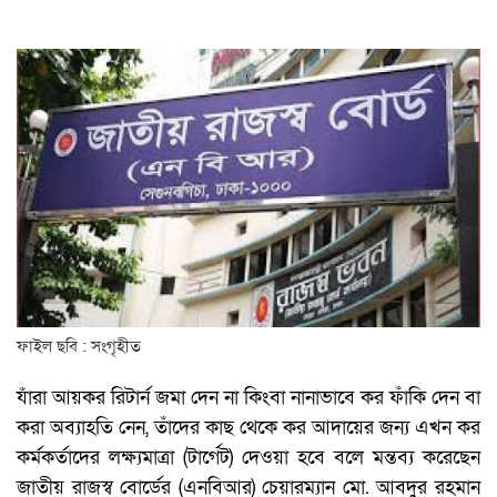
ফাইল ছবি : সংগৃহীত
যাঁরা আয়কর রিটার্ন জমা দেন না কিংবা নানাভাবে কর ফাঁকি দেন বা
করা অব্যাহতি নেন, তাঁদের কাছ থেকে কর আদায়ের জন্য এখন কর
কর্মকর্তাদের লক্ষ্যমাত্রা (টার্গেট) দেওয়া হবে বলে মন্তব্য করেছেন
জাতীয় রাজস্ব বোর্ডের (এনবিআর) চেয়ারম্যান মো. আবদুর রহমান