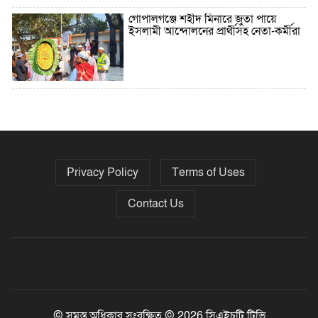
গোপালগঞ্জে শহীদ মিনারে জুতা পায়ে
ইসলামী আন্দোলনের প্রার্থীসহ নেতা-কর্মীরা
৫ বছরে বিদেশি ঋণ বেড়েছে ৪২%
Privacy Policy
Terms of Uses
নির্বাচনের তফসিল ৮-১৫ ডিসেম্বরের মধ্যে
যেকোনো দিন
Contact Us
ফেব্রুয়ারির প্রথমার্ধে জাতীয় নির্বাচন ও
গণভোট আয়োজনে ইসি প্রস্তুত, প্রধান
উপদেষ্টাকে সিইসি
© সমস্ত অধিকার সংরক্ষিত © 2026 সিএইচটি টিভি