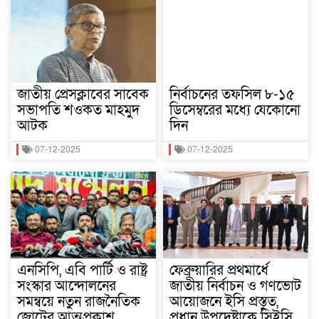
জাতীয় প্রেসক্লাবের সাবেক
নির্বাচনের তফসিল ৮-১৫
সভাপতি শওকত মাহমুদ
ডিসেম্বরের মধ্যে যেকোনো
আটক
দিন
07-12-2025
07-12-2025
এনসিপি, এবি পার্টি ও রাষ্ট্র
ফেব্রুয়ারির প্রথমার্ধে
সংস্কার আন্দোলনের
জাতীয় নির্বাচন ও গণভোট
সমন্বয়ে নতুন রাজনৈতিক
আয়োজনে ইসি প্রস্তুত,
জোটের আত্মপ্রকাশ
প্রধান উপদেষ্টাকে সিইসি