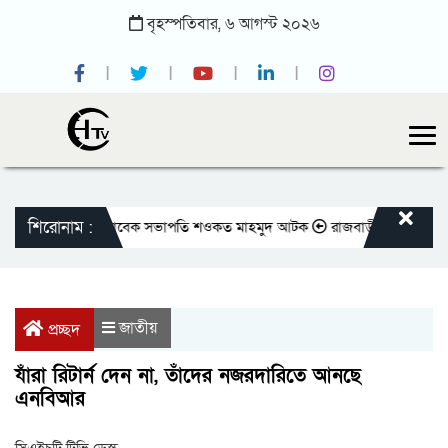
বৃহস্পতিবার,
৬
আগস্ট
২০২৬
শিরোনাম :
 প্রেসক্লাবের সাবেক সভাপতি শওকত মাহমুদ আটক
রাজবাড়ীতে বীর মুক্তিযোদ্ধাদে
জাতীয়
প্রচ্ছদ
যাঁরা রিটার্ন দেন না, তাঁদের নজরদারিতে আনছে
এনবিআর