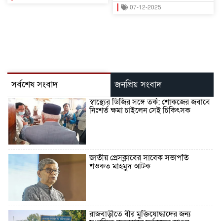
07-12-2025
সর্বশেষ সংবাদ
জনপ্রিয় সংবাদ
স্বাস্থ্যের ডিজির সঙ্গে তর্ক: শোকজের জবাবে
নিঃশর্ত ক্ষমা চাইলেন সেই চিকিৎসক
জাতীয় প্রেসক্লাবের সাবেক সভাপতি
শওকত মাহমুদ আটক
রাজবাড়ীতে বীর মুক্তিযোদ্ধাদের জন্য