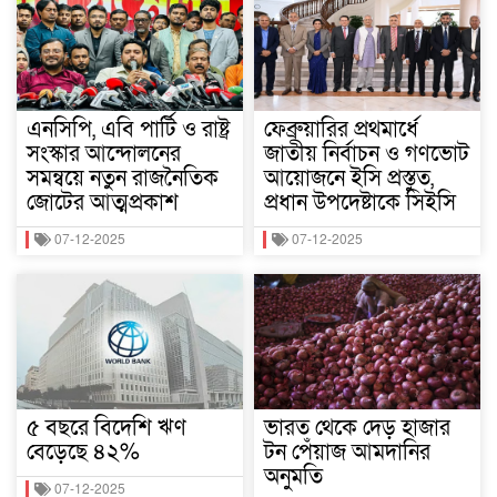
এনসিপি, এবি পার্টি ও রাষ্ট্র
ফেব্রুয়ারির প্রথমার্ধে
সংস্কার আন্দোলনের
জাতীয় নির্বাচন ও গণভোট
সমন্বয়ে নতুন রাজনৈতিক
আয়োজনে ইসি প্রস্তুত,
জোটের আত্মপ্রকাশ
প্রধান উপদেষ্টাকে সিইসি
07-12-2025
07-12-2025
৫ বছরে বিদেশি ঋণ
ভারত থেকে দেড় হাজার
বেড়েছে ৪২%
টন পেঁয়াজ আমদানির
অনুমতি
07-12-2025