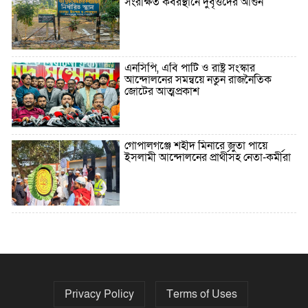
সংরক্ষিত কবরস্থানে দুর্বৃত্তদের আগুন
এনসিপি, এবি পার্টি ও রাষ্ট্র সংস্কার
আন্দোলনের সমন্বয়ে নতুন রাজনৈতিক
জোটের আত্মপ্রকাশ
গোপালগঞ্জে শহীদ মিনারে জুতা পায়ে
ইসলামী আন্দোলনের প্রার্থীসহ নেতা-কর্মীরা
৫ বছরে বিদেশি ঋণ বেড়েছে ৪২%
Privacy Policy
Terms of Uses
নির্বাচনের তফসিল ৮-১৫ ডিসেম্বরের মধ্যে