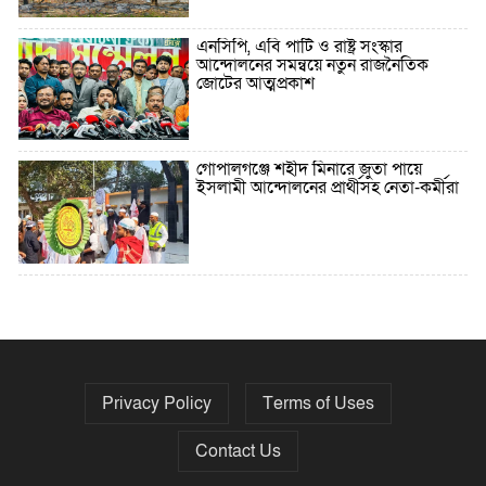
এনসিপি, এবি পার্টি ও রাষ্ট্র সংস্কার
আন্দোলনের সমন্বয়ে নতুন রাজনৈতিক
জোটের আত্মপ্রকাশ
গোপালগঞ্জে শহীদ মিনারে জুতা পায়ে
ইসলামী আন্দোলনের প্রার্থীসহ নেতা-কর্মীরা
৫ বছরে বিদেশি ঋণ বেড়েছে ৪২%
Privacy Policy
Terms of Uses
নির্বাচনের তফসিল ৮-১৫ ডিসেম্বরের মধ্যে
যেকোনো দিন
Contact Us