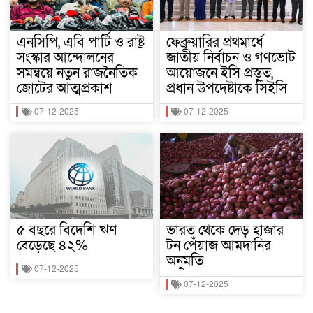
এনসিপি, এবি পার্টি ও রাষ্ট্র
ফেব্রুয়ারির প্রথমার্ধে
সংস্কার আন্দোলনের
জাতীয় নির্বাচন ও গণভোট
সমন্বয়ে নতুন রাজনৈতিক
আয়োজনে ইসি প্রস্তুত,
জোটের আত্মপ্রকাশ
প্রধান উপদেষ্টাকে সিইসি
07-12-2025
07-12-2025
৫ বছরে বিদেশি ঋণ
ভারত থেকে দেড় হাজার
বেড়েছে ৪২%
টন পেঁয়াজ আমদানির
অনুমতি
07-12-2025
07-12-2025