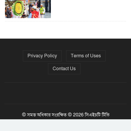
৫ বছরে বিদেশি ঋণ বেড়েছে ৪২%
Privacy Policy
Terms of Uses
নির্বাচনের তফসিল ৮-১৫ ডিসেম্বরের মধ্যে
যেকোনো দিন
Contact Us
ফেব্রুয়ারির প্রথমার্ধে জাতীয় নির্বাচন ও
গণভোট আয়োজনে ইসি প্রস্তুত, প্রধান
উপদেষ্টাকে সিইসি
© সমস্ত অধিকার সংরক্ষিত © 2026 সিএইচটি টিভি
Jony Tripura
Developed By