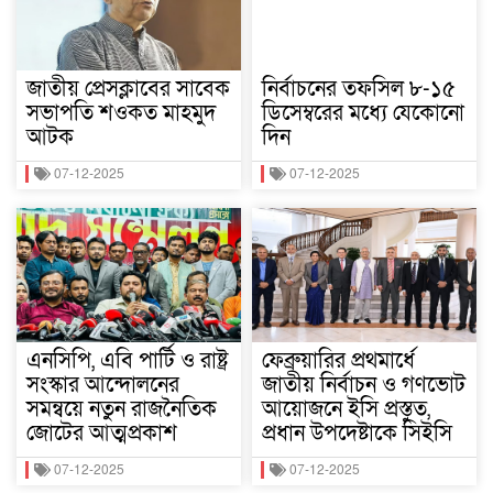
জাতীয় প্রেসক্লাবের সাবেক
নির্বাচনের তফসিল ৮-১৫
সভাপতি শওকত মাহমুদ
ডিসেম্বরের মধ্যে যেকোনো
আটক
দিন
07-12-2025
07-12-2025
এনসিপি, এবি পার্টি ও রাষ্ট্র
ফেব্রুয়ারির প্রথমার্ধে
সংস্কার আন্দোলনের
জাতীয় নির্বাচন ও গণভোট
সমন্বয়ে নতুন রাজনৈতিক
আয়োজনে ইসি প্রস্তুত,
জোটের আত্মপ্রকাশ
প্রধান উপদেষ্টাকে সিইসি
07-12-2025
07-12-2025