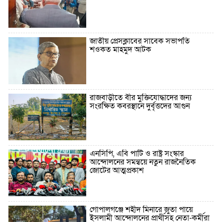
জাতীয় প্রেসক্লাবের সাবেক সভাপতি
শওকত মাহমুদ আটক
রাজবাড়ীতে বীর মুক্তিযোদ্ধাদের জন্য
সংরক্ষিত কবরস্থানে দুর্বৃত্তদের আগুন
এনসিপি, এবি পার্টি ও রাষ্ট্র সংস্কার
আন্দোলনের সমন্বয়ে নতুন রাজনৈতিক
জোটের আত্মপ্রকাশ
গোপালগঞ্জে শহীদ মিনারে জুতা পায়ে
ইসলামী আন্দোলনের প্রার্থীসহ নেতা-কর্মীরা