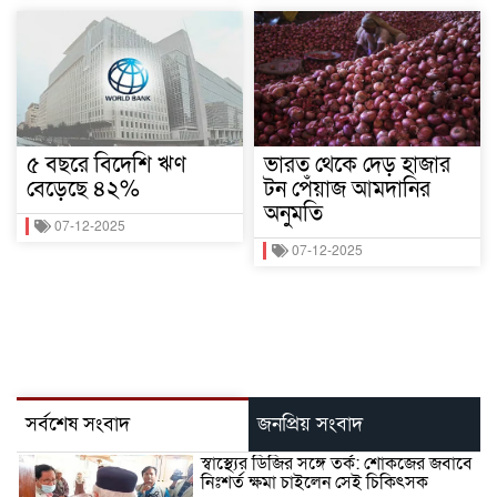
৫ বছরে বিদেশি ঋণ
ভারত থেকে দেড় হাজার
বেড়েছে ৪২%
টন পেঁয়াজ আমদানির
অনুমতি
07-12-2025
07-12-2025
সর্বশেষ সংবাদ
জনপ্রিয় সংবাদ
স্বাস্থ্যের ডিজির সঙ্গে তর্ক: শোকজের জবাবে
নিঃশর্ত ক্ষমা চাইলেন সেই চিকিৎসক