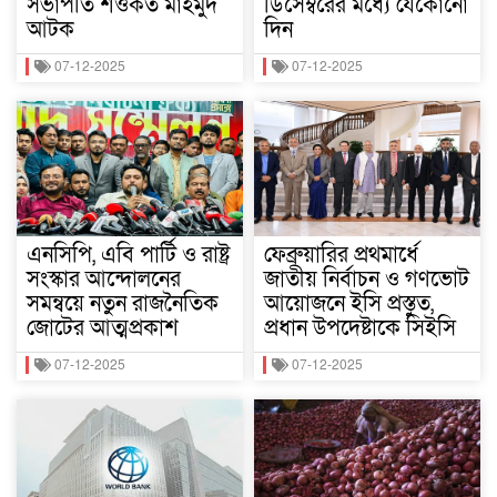
সভাপতি শওকত মাহমুদ
ডিসেম্বরের মধ্যে যেকোনো
আটক
দিন
07-12-2025
07-12-2025
এনসিপি, এবি পার্টি ও রাষ্ট্র
ফেব্রুয়ারির প্রথমার্ধে
সংস্কার আন্দোলনের
জাতীয় নির্বাচন ও গণভোট
সমন্বয়ে নতুন রাজনৈতিক
আয়োজনে ইসি প্রস্তুত,
জোটের আত্মপ্রকাশ
প্রধান উপদেষ্টাকে সিইসি
07-12-2025
07-12-2025