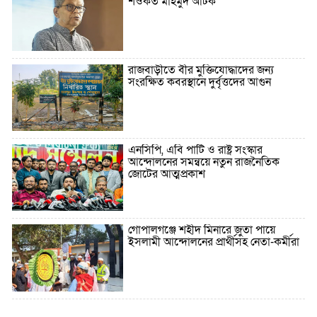
শওকত মাহমুদ আটক
রাজবাড়ীতে বীর মুক্তিযোদ্ধাদের জন্য
সংরক্ষিত কবরস্থানে দুর্বৃত্তদের আগুন
এনসিপি, এবি পার্টি ও রাষ্ট্র সংস্কার
আন্দোলনের সমন্বয়ে নতুন রাজনৈতিক
জোটের আত্মপ্রকাশ
গোপালগঞ্জে শহীদ মিনারে জুতা পায়ে
ইসলামী আন্দোলনের প্রার্থীসহ নেতা-কর্মীরা
৫ বছরে বিদেশি ঋণ বেড়েছে ৪২%