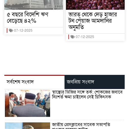
৫ বছরে বিদেশি ঋণ
ভারত থেকে দেড় হাজার
বেড়েছে ৪২%
টন পেঁয়াজ আমদানির
অনুমতি
07-12-2025
07-12-2025
সর্বশেষ সংবাদ
জনপ্রিয় সংবাদ
স্বাস্থ্যের ডিজির সঙ্গে তর্ক: শোকজের জবাবে
নিঃশর্ত ক্ষমা চাইলেন সেই চিকিৎসক
জাতীয় প্রেসক্লাবের সাবেক সভাপতি