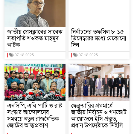
জাতীয় প্রেসক্লাবের সাবেক
নির্বাচনের তফসিল ৮-১৫
সভাপতি শওকত মাহমুদ
ডিসেম্বরের মধ্যে যেকোনো
আটক
দিন
07-12-2025
07-12-2025
এনসিপি, এবি পার্টি ও রাষ্ট্র
ফেব্রুয়ারির প্রথমার্ধে
সংস্কার আন্দোলনের
জাতীয় নির্বাচন ও গণভোট
সমন্বয়ে নতুন রাজনৈতিক
আয়োজনে ইসি প্রস্তুত,
জোটের আত্মপ্রকাশ
প্রধান উপদেষ্টাকে সিইসি