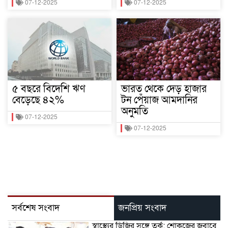
07-12-2025
07-12-2025
৫ বছরে বিদেশি ঋণ
ভারত থেকে দেড় হাজার
বেড়েছে ৪২%
টন পেঁয়াজ আমদানির
অনুমতি
07-12-2025
07-12-2025
সর্বশেষ সংবাদ
জনপ্রিয় সংবাদ
স্বাস্থ্যের ডিজির সঙ্গে তর্ক: শোকজের জবাবে