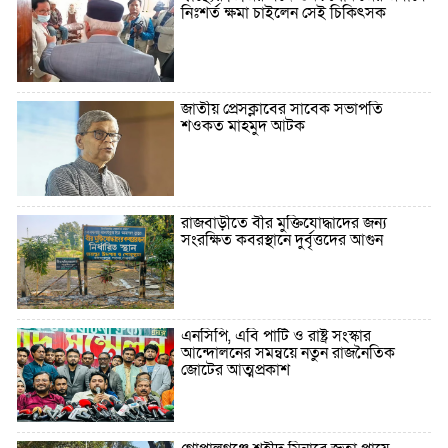
নিঃশর্ত ক্ষমা চাইলেন সেই চিকিৎসক
জাতীয় প্রেসক্লাবের সাবেক সভাপতি
শওকত মাহমুদ আটক
রাজবাড়ীতে বীর মুক্তিযোদ্ধাদের জন্য
সংরক্ষিত কবরস্থানে দুর্বৃত্তদের আগুন
এনসিপি, এবি পার্টি ও রাষ্ট্র সংস্কার
আন্দোলনের সমন্বয়ে নতুন রাজনৈতিক
জোটের আত্মপ্রকাশ