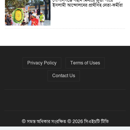
গোপালগঞ্জে শহীদ মিনারে জুতা পায়ে
ইসলামী আন্দোলনের প্রার্থীসহ নেতা-কর্মীরা
৫ বছরে বিদেশি ঋণ বেড়েছে ৪২%
Privacy Policy
Terms of Uses
নির্বাচনের তফসিল ৮-১৫ ডিসেম্বরের মধ্যে
যেকোনো দিন
Contact Us
ফেব্রুয়ারির প্রথমার্ধে জাতীয় নির্বাচন ও
গণভোট আয়োজনে ইসি প্রস্তুত, প্রধান
উপদেষ্টাকে সিইসি
© সমস্ত অধিকার সংরক্ষিত © 2026 সিএইচটি টিভি
Jony Tripura
Developed By