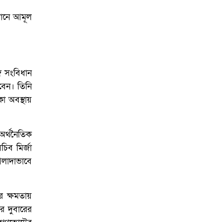
আয়োজনে ইসি প্রস্তুত,
প্রধান উপদেষ্টাকে সিইসি
িধানে আমূল
গে সংবিধান
রবেন। তিনি
া অবস্থায়
অর্থনৈতিক
চিব মির্জা
আলাদাভাবে
তির ক্ষমতায়
পর দুবারের