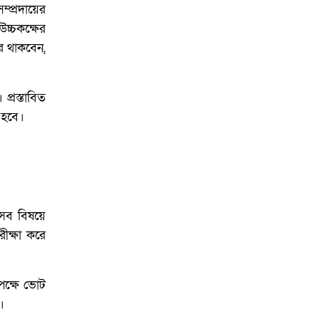
্প্রদায়ের
চ্চকক্ষের
ার থাকবেন,
্রস্তাবিত
 হবে।
 সব বিষয়ে
ীক্ষা করে
পক্ষে ভোট
।