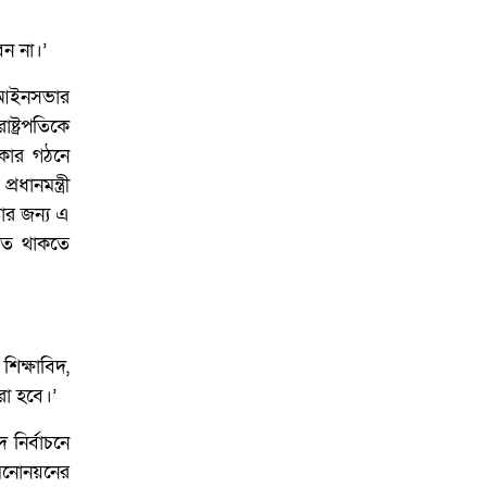
েন না।’
। আইনসভার
ষ্ট্রপতিকে
রকার গঠনে
ানমন্ত্রী
ঁর জন্য এ
ঠিত থাকতে
শিক্ষাবিদ,
করা হবে।’
নির্বাচনে
র মনোনয়নের