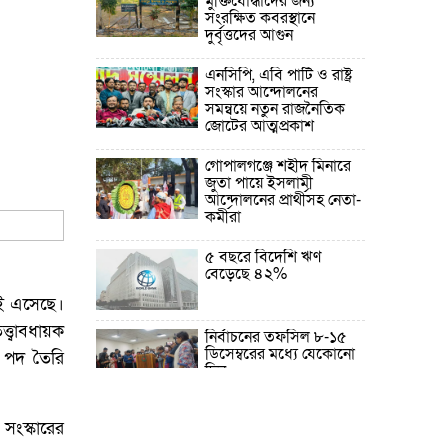
মুক্তিযোদ্ধাদের জন্য
সংরক্ষিত কবরস্থানে
দুর্বৃত্তদের আগুন
এনসিপি, এবি পার্টি ও রাষ্ট্র
সংস্কার আন্দোলনের
সমন্বয়ে নতুন রাজনৈতিক
জোটের আত্মপ্রকাশ
গোপালগঞ্জে শহীদ মিনারে
জুতা পায়ে ইসলামী
আন্দোলনের প্রার্থীসহ নেতা-
কর্মীরা
৫ বছরে বিদেশি ঋণ
বেড়েছে ৪২%
টাই এসেছে।
ত্বাবধায়ক
নির্বাচনের তফসিল ৮-১৫
ডিসেম্বরের মধ্যে যেকোনো
্রী পদ তৈরি
দিন
ফেব্রুয়ারির প্রথমার্ধে জাতীয়
সংস্কারের
নির্বাচন ও গণভোট