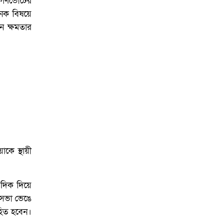
ে, গণভোটের
অনেক বিষয়ে
েন ক্ষমতার
াকে স্থায়ী
 দিক দিয়ে
নসভা ভেঙে
িহিত হবেন।